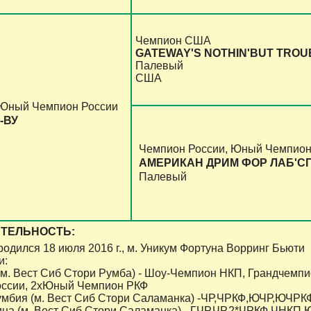
Чемпион США
GATEWAY'S NOTHIN'BUT TROU
Палевый
США
 Юный Чемпион России
-ВУ
Чемпион России, Юный Чемпион
АМЕРИКАН ДРИМ ФОР ЛАБ'С
Палевый
ТЕЛЬНОСТЬ:
одился 18 июля 2016 г., м. Уникум Фортуна Ворринг Бьюти
и:
м. Вест Сиб Стори Румба) - Шоу-Чемпион НКП, Грандчемпи
ссии, 2хЮный Чемпион РКФ
лумбия (м. Вест Сиб Стори Саламанка) -ЧР,ЧРКФ,ЮЧР,ЮЧРК
рица (м. Вест Сиб Стори Саламанка) - ГЧР,ЧР,2*ЧРКФ,ЧН