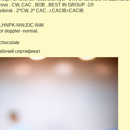
rovo . CW, CAC , BOB , BEST IN GROUP -1!!!
osibirsk . 2*CW, 2* CAC , r.CACIB=CACIB
,HNPK-N\N,EIC-N\M
or doppler -normal,
 chocolate
бочий сертификат