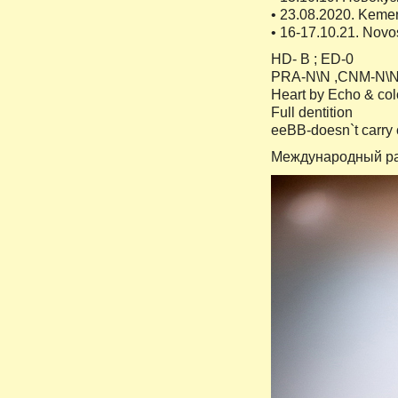
• 23.08.2020. Keme
• 16-17.10.21. Nov
HD- B ; ED-0
PRA-N\N ,CNM-N\N
Heart by Echo & col
Full dentition
eeBB-doesn`t carry
Международный ра