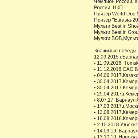
Чемпион России, К
России, НКП
Призер World Dog S
Призер "Eurasia-201
Мульти Best in Sh
Мульти Best In Gro
Мульти BOB,Мульт
Значимые победы:
12.09.2015 г.Барн
• 11.09.2016. Тoms
• 11.12.2016.CAC!B
• 04.06.2017.Казах
• 30.04.2017.Кеме
• 30.04.2017.Кеме
• 29.04.2017.г.Ке
• 8.07.17. Барна
• 17.03.2017.г.Моск
• 13.08.2017.Кемер
• 18.08.2018.Кемеро
• 2.10.2018.Узбек
• 14.09.19. Барнаул
• 13.10.19. Новоку