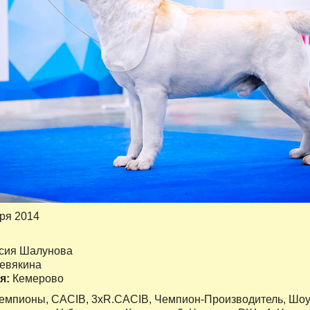
бря 2014
сия Шалунова
Зевякина
я:
Кемерово
чемпионы, CACIB, 3хR.CACIB, Чемпион-Производитель, Шоу