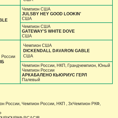
Чемпион США
JULSBY HEY GOOD LOOKIN'
США
BLE
Чемпион США
GATEWAY'S WHITE DOVE
США
Чемпион США
DICKENDALL DAVARON GABLE
США
 России
ПБ
Чемпион России, НКП, Грандчемпион, Юный
Чемпион России
АРКАБАЛЕНО КЬЮРИУС ГЕРЛ
Палевый
он России, Чемпион России, НКП , 3хЧемпион РКФ,
Ф
КП,ЮЧР,ЮЧРКФ,RCACIB