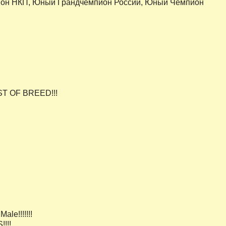
мпион НКП, Юный Грандчемпион России, Юный Чемпион
ST OF BREED!!!
le!!!!!!!
!!!