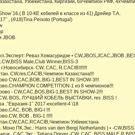
азахстана, Узбекистана, Киргизии, 6хЧемпион РКФ, 4хЧе
how`16.( В 10-КЕ кобелей в классе из 41) Дрейер Т.А.
7" , (4\18)Tina Peixoto (Portugal)
ow
up
и JBOB
аул.Эксперт: Реваз Хомасуридзе • CW,JBOS,JCAC,JBOB ,BE
k.CW,BISS Male,Club Winner,BISS-3
 г.Новосибирск. CW, CAC, R.CACIB!!!!!!!
стан. CW,res.CACIB,Чемпион Казахстана!!!
рово CW,CAC,BOB,.BIG-1,BEST IN SHOW-3!!!
рово.CHAMPION COMPETITION-1 из 8 чемпионов!!!
мерово - CW,CAC,BOS,BIG-1,BEST IN SHOW-2!!!
ул.CW, BOS, ЛУЧШИЙ КОБЕЛЬ ВЫСТАВКИ, res .BISS !
ва ."Евразия-1" 2017-excellent-4 \18
ово.CAC, BOB, BIG-I !!!
во.CW, BOB , BIG-1 !!!!!
истан.CW,CAC,RCACIB,Чемпион Узбекистана
. Моно ПК.Экс.: Hans van den Berg( Netherlands ) • -CW,BISS Ma
знецк . САС.Экс.: Tatiana Dreyer -CW, CAC, BISS MALE,R.BISS!