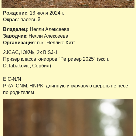
Рождение
: 13 июля 2024 г.
Окрас:
палевый
Владелец:
Нелли Алексеева
Заводчик
: Нелли Алексеева
Организация
: п-к "Нелли'c Хит"
2JCAC, ЮКЧк, 2х ВISJ-1
Призер класса юниоров "Ретривер 2025" (эксп.
D.Tabakovic, Сербия)
EIC-N/N
PRA, CNM, HNPK, длинную и курчавую шерсть не несет
по родителям