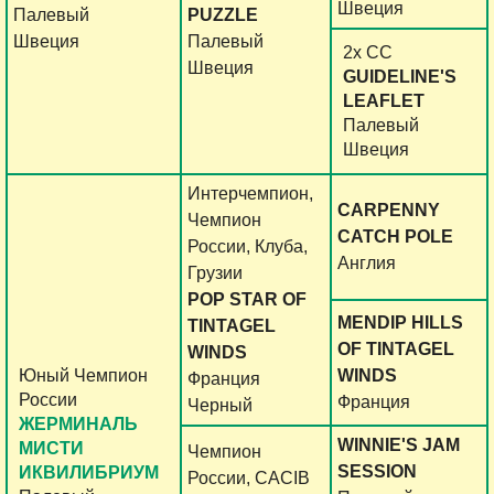
Швеция
Палевый
PUZZLE
Швеция
Палевый
2x CC
Швеция
GUIDELINE'S
LEAFLET
Палевый
Швеция
Интерчемпион,
CARPENNY
Чемпион
CATCH POLE
России, Клуба,
Англия
Грузии
POP STAR OF
MENDIP HILLS
TINTAGEL
OF TINTAGEL
WINDS
Юный Чемпион
WINDS
Франция
России
Франция
Черный
ЖЕРМИНАЛЬ
WINNIE'S JAM
МИСТИ
Чемпион
SESSION
ИКВИЛИБРИУМ
России, CACIB