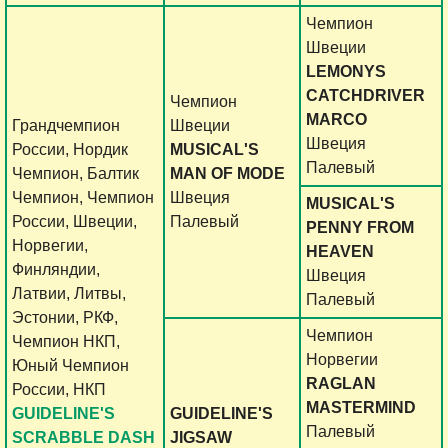
Чемпион
Швеции
LEMONYS
CATCHDRIVER
Чемпион
MARCO
Грандчемпион
Швеции
Швеция
России, Нордик
MUSICAL'S
Палевый
Чемпион, Балтик
MAN OF MODE
Чемпион, Чемпион
Швеция
MUSICAL'S
России, Швеции,
Палевый
PENNY FROM
Норвегии,
HEAVEN
Финляндии,
Швеция
Латвии, Литвы,
Палевый
Эстонии, РКФ,
Чемпион
Чемпион НКП,
Норвегии
Юный Чемпион
RAGLAN
России, НКП
MASTERMIND
GUIDELINE'S
GUIDELINE'S
Палевый
SCRABBLE DASH
JIGSAW