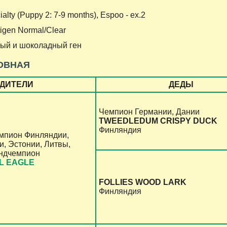
alty (Puppy 2: 7-9 months), Espoo - ex.2
tigen Normal/Clear
вый и шоколадный ген
ОВНАЯ
ДИТЕЛИ
ДЕДЫ
Чемпион Германии, Дании
TWEEDLEDUM CRISPY DUCK
Финляндия
мпион Финляндии,
и, Эстонии, Литвы,
ндчемпион
AL EAGLE
FOLLIES WOOD LARK
Финляндия