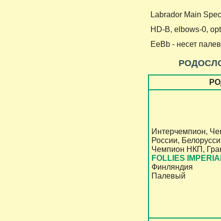
Labrador Main Speci
HD-B, elbows-0,
o
p
EeBb - несет пале
РОДОСЛ
РО
Интерчемпион, Че
России, Белорусси
Чемпион НКП, Гра
FOLLIES IMPERI
Финляндия
Палевый