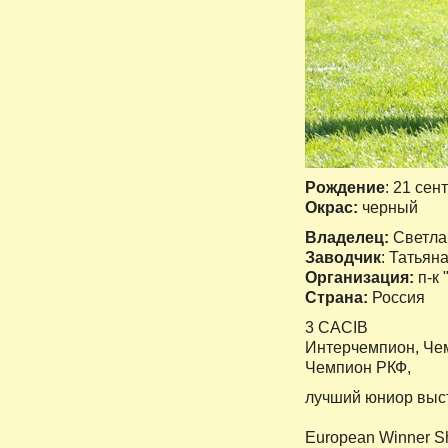
Рождение
: 21 сен
Окрас:
черный
Владелец:
Светла
Заводчик
: Татьян
Организация:
п-к 
Страна:
Россия
3
CACIB
Интерчемпион, Чем
Чемпион РКФ,
лучший юниор выст
European Winner Sh