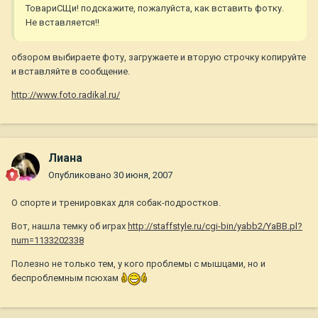
ТовариСЩи! подскажите, пожалуйста, как вставить фотку.
Не вставляется!!
обзором выбираете фоту, загружаете и вторую строчку копируйте
и вставляйте в сообщение.
http://www.foto.radikal.ru/
Лиана
Опубликовано
30 июня, 2007
О спорте и тренировках для собак-подростков.
Вот, нашла темку об играх
http://staffstyle.ru/cgi-bin/yabb2/YaBB.pl?
num=1133202338
Полезно не только тем, у кого проблемы с мышцами, но и
беспроблемным псюхам