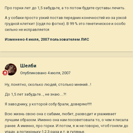
Про горки лет до 1,5 забудьте, а то потом будете суставы лечить.
А у собаки просто узкий постав передних конечностей из-за узкой
грудной клеткит (судя по фотке). В 99 % это генетическое и особо
сильно не исправляется
Изменено
4 июля, 2007
пользователем ЛИС
Шелби
Опубликовано
4 июля, 2007
Ну, понятно, сколько людей, столько мнений...!
До 1,5 лет забудьте..., не знаю....?!
Я заводчику, у которой собу брали, доверяю!!!!!
Всю жизнь свою она с сабами, любит, разводит и ухаживает
лучшим образом. Именно она нам посоветовала то, о чем я писала
ранее. А именно, про горки. И потом, я ж не говорю, чтоб гоняли до
упаду, а потихоньку-1,2,3 раза и.т. в гулянье.