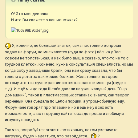
Tandy сказал:
О! Это моя девочка.
И что Вы скажете о наших ножках?!
Я, конечно, не большой знаток, сама постоянно вопросы
задаю на форум, но мне кажется (судя по фото) пёська у Вас
совсем не толстенькая, а как было выше сказано, что-то не то с
грудной клеткой. Конечно, нужна консультация специалиста, но мы
когда собу у заводчицы брали, она нам сразу сказала, что бы
гоняли с детства как можно больше. Желательно по горам,
потому что так лучше развиваются как раз эти мышцы (груди и
т.д). И ещё мы до года Шелби давали на ужин каждый день "Сыр
домашний", такой в пластмассовых стаканах, знаете, как творог
зернёный. Она съедала по целой порции. а утром-обычную еду.
Форумчане говорят про плавание, но ведь не у всех есть
возможность, а вот горушку найти гораздо проше и любимую
игрушку покидать.
Так что, попробуйте погонять потихоньку, потом увеличите
нагрузку, будем надеяться, что разойдётся...
?