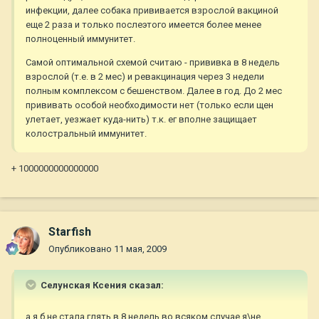
инфекции, далее собака прививается взрослой вакциной
еще 2 раза и только послеэтого имеется более менее
полноценный иммунитет.
Самой оптимальной схемой считаю - прививка в 8 недель
взрослой (т.е. в 2 мес) и ревакцинация через 3 недели
полным комплексом с бешенством. Далее в год. До 2 мес
прививать особой необходимости нет (только если щен
улетает, уезжает куда-нить) т.к. ег вполне защищает
колостральный иммунитет.
+ 1000000000000000
Starfish
Опубликовано
11 мая, 2009
Селунская Ксения сказал:
а я б не стала глять в 8 недель во всяком случае я\не