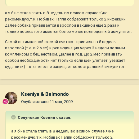
а я б не стала глять в 8 недель во всяком случае я\не
рекомендую,т.к. Нобивак Паппи собдержит только 2 инфекции,
далее собака прививается взрослой вакциной еще 2 раза и
только послеэтого имеется более менее полноценный иммунитет.
Самой оптимальной схемой считаю - прививка в 8 недель
взрослой (т.е. в 2 мес) и ревакцинация через 3 недели полным
комплексом с бешенством. Далее в год. До 2 мес прививать
особой необходимости нет (только если щен улетает, уезжает
куда-нить) т.к. ег вполне защищает колостральный иммунитет.
Kseniya & Belmondo
Опубликовано
11 мая, 2009
Селунская Ксения сказал:
а я б не стала глять в 8 недель во всяком случае я\не
рекомендую,т.к. Нобивак Паппи собдержит только 2