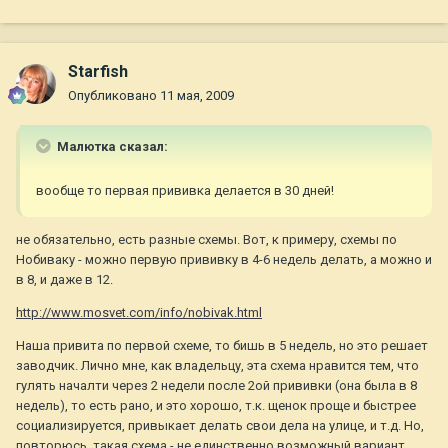
Starfish
Опубликовано
11 мая, 2009
Малютка сказал:
вообще то первая прививка делается в 30 дней!
не обязательно, есть разные схемы. Вот, к примеру, схемы по
Нобиваку - можно первую прививку в 4-6 недель делать, а можно и
в 8, и даже в 12.
http://www.mosvet.com/info/nobivak.html
Наша привита по первой схеме, то бишь в 5 недель, но это решает
заводчик. Лично мне, как владельцу, эта схема нравится тем, что
гулять началти через 2 недели после 2ой прививки (она была в 8
недель), то есть рано, и это хорошо, т.к. щенок проще и быстрее
социализируется, привыкает делать свои дела на улице, и т.д. Но,
повторюсь, такая схема - не единственно возможный вариант.