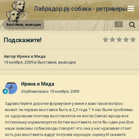
Лабрадор.ру собаки - ретриверы
Выставки, выводки
Подскажите!
Автор
Ирина и Мида
19 ноября, 2009
в
Выставки, выводки
Ирина и Мида
Опубликовано
19 ноября, 2009
Здравствуйте дорогие формучане у меня к вам такой вопрос :
может ли первая выставка быть в 2,3 года ? У нас были проблемы
со здоровьем поэтому выстовлятся не могли.Сейчас вроде все
потихоньку нормализуется.Хотим выставить хотя бы один раз.Все
наши знакомы собаководы говорят что она у нас красивая стоит
хоть раз выставить вдруг получим хорошую оценку.И скажите