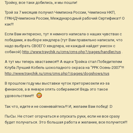
Трэйку, все таки добились, и мы пошли!
Трэй за 7 месяцев получил Чемпиона России, Чемпиона НКП,
ГРАНДЧемпиона России, Международный рабочий Сертификат! О
как!!!
Если Вам интересно, тут я немного написала о наших чувствах с
победами, и выборе хендлера (тут Вам правильно написали, что
надо выбрать СВОЕГО хендлера, не каждый найдет унисон с
собакой)
http://www.traychik.ru/cms/cms.php?/pages/handler/rus
.
А тут мы теперь хвастаемся!!! А еще и Трэйка стал Победителем
Клуба Лучший Кобель шоколадного окраса на "РРК Осень-2007"!!!
http://www.traychik.ru/cms/cms.php?/pages/dogshows/rus
В прошлом году мы выставки чуток притормозили из-за
финансов, а в январе опять собираемся! Ведь это такое
удовольствие!!!
Так что, идите и не сомневайтесь!!! И, желаем Вам побед! :D
ПыСы. Не стоит огорчаться и опускать руки, если не все сразу
будет получаться. Это большая работа и желание, все получится!!!