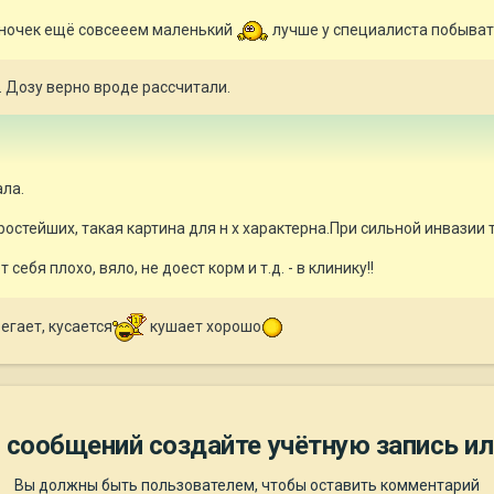
щеночек ещё совсееем маленький
лучше у специалиста побыват
 Дозу верно вроде рассчитали.
ала.
простейших, такая картина для н х характерна.При сильной инвазии
себя плохо, вяло, не доест корм и т.д. - в клинику!!
бегает, кусается
кушает хорошо
 сообщений создайте учётную запись ил
Вы должны быть пользователем, чтобы оставить комментарий