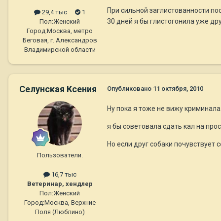
При сильной заглистованности пос
29,4 тыс
1
30 дней я бы глистогонила уже дру
Пол:
Женский
Город:
Москва, метро
Беговая, г. Александров
Владимирской области
Селунская Ксения
Опубликовано
11 октября, 2010
Ну пока я тоже не вижу криминала
я бы советовала сдать кал на про
Но если друг собаки почувствует себ
Пользователи.
16,7 тыс
Ветеринар, хендлер
Пол:
Женский
Город:
Москва, Верхние
Поля (Люблино)