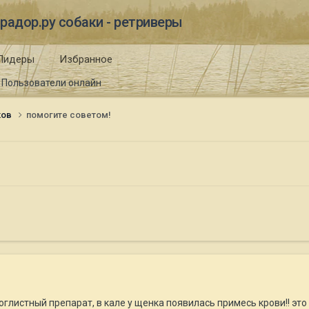
радор.ру собаки - ретриверы
Лидеры
Избранное
Пользователи онлайн
ков
помогите советом!
воглистный препарат, в кале у щенка появилась примесь крови!! эт