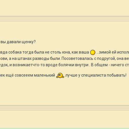
т вы давали щенку?
авда собака тогда была не столь юна, как ваша
...зимой ей исполн
крови, а на штанах разводы были. Посоветовалась с подругой, она ве
ок, и возникаетчто-то вроде болячки внутри . В общем - ничего с
очек ещё совсееем маленький
лучше у специалиста побывать!