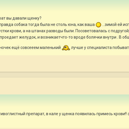
рат вы давали щенку?
 правда собака тогда была не столь юна, как ваша
...зимой ей ис
сгустки крови, а на штанах разводы были. Посоветовалась с подругой
проедает желудок, и возникаетчто-то вроде болячки внутри . В об
щеночек ещё совсееем маленький
лучше у специалиста побыват
отивоглистный препарат, в кале у щенка появилась примесь крови!!