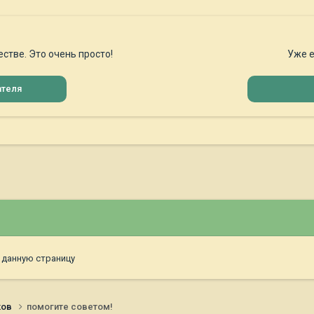
стве. Это очень просто!
Уже е
ателя
 данную страницу
ков
помогите советом!