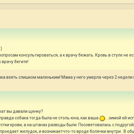
:)
опросам консультироваться, а к врачу бежать. Кровь в стуле не ес
 врачу бегите!
а взять слишком маленьким! Мама у него умерла через 2 недели п
рат вы давали щенку?
 правда собака тогда была не столь юна, как ваша
...зимой ей ис
сгустки крови, а на штанах разводы были. Посоветовалась с подругой
проедает желудок, и возникаетчто-то вроде болячки внутри . В об