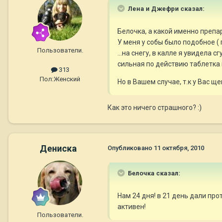
Лена и Джефри сказал:
Белочка, а какой именно препа
У меня у собы было подобное (
Пользователи.
...на снегу, в калле я увидела 
сильная по действию таблетка 
313
Пол:
Женский
Но в Вашем случае, т.к у Вас 
Как это ничего страшного? :)
Дениска
Опубликовано
11 октября, 2010
Белочка сказал:
Нам 24 дня! в 21 день дали пр
активен!
Пользователи.