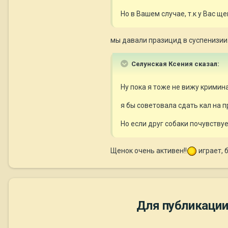
Но в Вашем случае, т.к у Вас 
мы давали празицид в суспенизии.
Селунская Ксения сказал:
Ну пока я тоже не вижу кримин
я бы советовала сдать кал на 
Но если друг собаки почувствует 
Щенок очень активен!!
играет, 
Для публикации