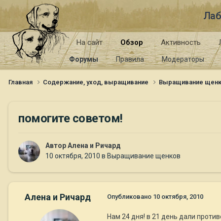
Лаб
На сайт
Обзор
Активность
Форумы
Правила
Модераторы
Главная
Содержание, уход, выращивание
Выращивание щен
помогите советом!
Автор
Алена и Ричард
10 октября, 2010
в
Выращивание щенков
Алена и Ричард
Опубликовано
10 октября, 2010
Нам 24 дня! в 21 день дали проти