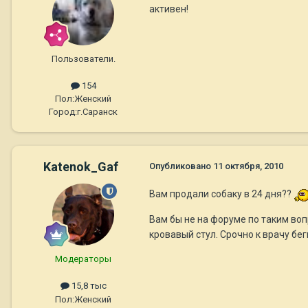
активен!
Пользователи.
154
Пол:
Женский
Город:
г.Саранск
Katenok_Gaf
Опубликовано
11 октября, 2010
Вам продали собаку в 24 дня??
Вам бы не на форуме по таким вопр
кровавый стул. Срочно к врачу бег
Модераторы
15,8 тыс
Пол:
Женский