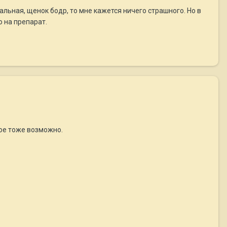
льная, щенок бодр, то мне кажется ничего страшного. Но в
о на препарат.
кое тоже возможно.