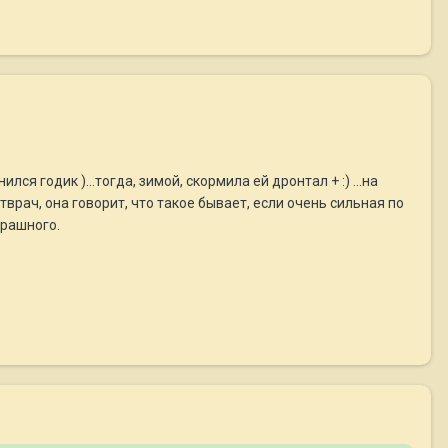
ился годик )...тогда, зимой, скормила ей дронтал + :) ...на
тврач, она говорит, что такое бывает, если очень сильная по
трашного.