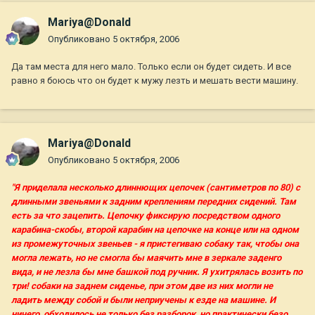
Mariya@Donald
Опубликовано
5 октября, 2006
Да там места для него мало. Только если он будет сидеть. И все
равно я боюсь что он будет к мужу лезть и мешать вести машину.
Mariya@Donald
Опубликовано
5 октября, 2006
"Я приделала несколько длиннющих цепочек (сантиметров по 80) с
длинными звеньями к задним креплениям передних сидений. Там
есть за что зацепить. Цепочку фиксирую посредством одного
карабина-скобы, второй карабин на цепочке на конце или на одном
из промежуточных звеньев - я пристегиваю собаку так, чтобы она
могла лежать, но не смогла бы маячить мне в зеркале заденго
вида, и не лезла бы мне башкой под ручник. Я ухитрялась возить по
три! собаки на заднем сиденье, при этом две из них могли не
ладить между собой и были неприучены к езде на машине. И
ничего, обходилось не только без разборок, но практически безо