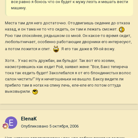
все равно я боюсь что он будет к мужу лезть и мешать вести
машину.
Места там для него достаточно. Отодвигаешь сидение до отказа
назад, и он тама не то что сидеть, он там и лежать сможет.
Рою там спокойнее, рядышком со мной. Он какое-то время сидит,
любопытничает, особенно работающие дворники его интересуют,
а потом ложится и спит.
Я его так даже в 99-ой вожу.
Хотя... У нас есть дружбан, ам.бульдог. Так вот его хозяин,
насмотревшись как ездит Рой, заявил жене: "Все, Бакс тепереча
тока так ездить будет! Заколебался я от его блондинистых волос
салон чистить!" Ну и ничегошеньки не вышло. Баксу видите ли
прибило там в ногах на спину лечь, еле-еле его потом оттуда
выковырили.
ElenaK
Опубликовано
5 октября, 2006