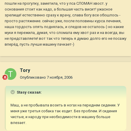
пошли на прогулку, заметила, что у пса СЛОМАН хвост. у
основания стоит как надо, а большая часть висит! ужасное
зрелище! естественно сразу к врачу, слава богу все обошлось -
просто растяжение. сейчас уже, после половины курса лечения,
наша гордость опять поднялась, и следов не осталось-) но какие
муки я пережила, думая, что сломала ему хвот раз и на всегда, вы
не представляете! вот так что теперь я думаю долго его не посажу
вперёд, пусть лучше машину пачкает-)
Tory
Опубликовано
7 ноября, 2006
Stasy сказал:
Маш, а не пробывала возить в ногах на переднем сидении. У
меня уже третья собака так ездит. Без проблем. И сидения
чистые, и народу при необходимости в машину больше
влезает.