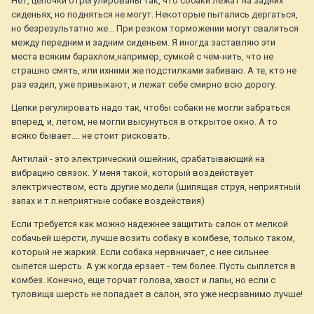
Нет, цепочки отрегулированы так, что собаки лежат на задних
сиденьях, но подняться не могут. Некоторые пытались дергаться,
но безрезультатно же... При резком торможении могут свалиться
между передним и задним сиденьем. Я иногда заставляю эти
места всяким барахлом,например, сумкой с чем-нить, что не
страшно смять, или ихними же подстилками забиваю. А те, кто не
раз ездил, уже привыкают, и лежат себе смирно всю дорогу.
Цепки регулировать надо так, чтобы собаки не могли забраться
вперед, и, летом, не могли высунуться в открытое окно. А то
всяко бывает.... не стоит рисковать.
Антилай - это электрический ошейник, срабатывающий на
вибрацию связок. У меня такой, который воздействует
электричеством, есть другие модели (шипящая струя, неприятный
запах и т.п.неприятные собаке воздействия)
Если требуется как можно надежнее защитить салон от мелкой
собачьей шерсти, лучше возить собаку в комбезе, только таком,
который не жаркий. Если собака нервничает, с нее сильнее
сыпется шерсть. А уж когда ерзает - тем более. Пусть сыплется в
комбез. Конечно, еще торчат голова, хвост и лапы, но если с
туловища шерсть не попадает в салон, это уже несравнимо лучше!