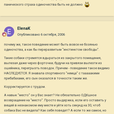
панического страха одиночества быть не должно
ElenaK
Опубликовано
6 октября, 2006
почему же, такое поведение может быть вовсе не бозянью
одиночства, а как бы переразвитым "инстинктом свободы".
Такие собаки стремятся вдыраться из закрытого помещения,
вылезая даже через форточки; будучи на привязи вылезти из
ошейника, перегрызть поводок. Причем - поведение такое видимо
НАСЛЕДУЕТСЯ. Я знавала спортивного "немца" с тааааакими
прибабахами, его сын оказался в точности таким же.
Корректируется с трудом.
А навык "место" он у Вас знает? Не обязательно ОДКшное
возвращение на "место". Просто выдержка, если его оставить у
вещей в незнакомом ему месте и уйти хоть секунд на 30, чтоб
собака Вас не видела? Как себя поведет? А если то же самое, но