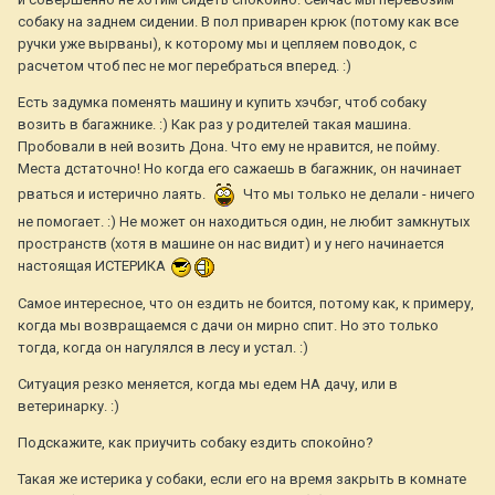
собаку на заднем сидении. В пол приварен крюк (потому как все
ручки уже вырваны), к которому мы и цепляем поводок, с
расчетом чтоб пес не мог перебраться вперед. :)
Есть задумка поменять машину и купить хэчбэг, чтоб собаку
возить в багажнике. :) Как раз у родителей такая машина.
Пробовали в ней возить Дона. Что ему не нравится, не пойму.
Места дстаточно! Но когда его сажаешь в багажник, он начинает
рваться и истерично лаять.
Что мы только не делали - ничего
не помогает. :) Не может он находиться один, не любит замкнутых
пространств (хотя в машине он нас видит) и у него начинается
настоящая ИСТЕРИКА
Самое интересное, что он ездить не боится, потому как, к примеру,
когда мы возвращаемся с дачи он мирно спит. Но это только
тогда, когда он нагулялся в лесу и устал. :)
Ситуация резко меняется, когда мы едем НА дачу, или в
ветеринарку. :)
Подскажите, как приучить собаку ездить спокойно?
Такая же истерика у собаки, если его на время закрыть в комнате