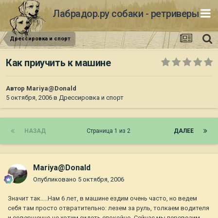
Лабрадор.ру собаки - ретриверы
Дрессировка и спорт
Как приучить к машине
Автор
Mariya@Donald
5 октября, 2006
в
Дрессировка и спорт
НАЗАД
Страница 1 из 2
ДАЛЕЕ
Mariya@Donald
Опубликовано
5 октября, 2006
Значит так.....Нам 6 лет, в машине ездим очень часто, но ведем
себя там просто отвратительно: лезем за руль, толкаем водителя
и совершенно не хотим сидеть спокойно. Сейчас мы перевозим