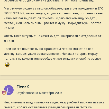
расчетом чтоб до ризена не доставал (тот тоже привязан).
Мы с мужем сидим за столом,обедаем, при этом, находимся в ЕГО
ПОЛЕ ЗРЕНИЯ, он нас видит, но достать не может, соответственно
начинает лаять, рваться, хрипеть. Я даю ему команду "сидеть,
место", Дон ноль эмоций - рвется к мужу. Подходит муж - рвется
ко мне.
Опять таже ситуация: не хочет сидеть на привязи в отдалении от
людей.
Если же его привязать, но с расчетом, что он может до нас
дотянуться, ситуация резко меняется. Никаких истерик, морду
положит на колени, или вообще ляжет рядом и спокойно заснет
ElenaK
Опубликовано
6 октября, 2006
Нет, я имела в виду именно на выдержке, учебный вариант навыка
"место", собака оставляется у вещей без привязи. Хотя бы