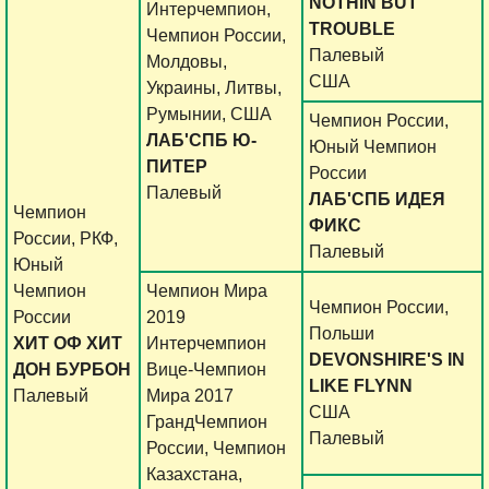
NOTHIN'BUT
Интерчемпион,
TROUBLE
Чемпион России,
Палевый
Молдовы,
США
Украины, Литвы,
Румынии, США
Чемпион России,
ЛАБ'СПБ Ю-
Юный Чемпион
ПИТЕР
России
Палевый
ЛАБ'СПБ ИДЕЯ
Чемпион
ФИКС
России, РКФ,
Палевый
Юный
Чемпион
Чемпион Мира
Чемпион России,
России
2019
Польши
ХИТ ОФ ХИТ
Интерчемпион
DEVONSHIRE'S IN
ДОН БУРБОН
Вице-Чемпион
LIKE FLYNN
Палевый
Мира 2017
США
ГрандЧемпион
Палевый
России, Чемпион
Казахстана,