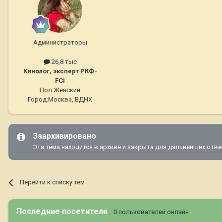
Администраторы
26,8 тыс
Кинолог, эксперт РКФ-
FCI
Пол:
Женский
Город:
Москва, ВДНХ
Заархивировано
Эта тема находится в архиве и закрыта для дальнейших отве
Перейти к списку тем
Последние посетители
0 пользователей онлайн