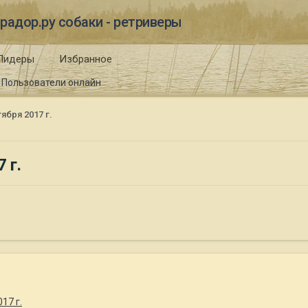
радор.ру собаки - ретриверы
Лидеры
Избранное
Пользователи онлайн
ября 2017 г.
 г.
17 г.