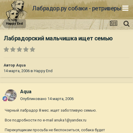
Лабрадор.ру собаки - ретриверы
Happy End
Лабрадорский мальчишка ищет семью
Автор
Aqua
14 марта, 2006
в
Happy End
Aqua
Опубликовано
14 марта, 2006
Черный лабрадор 8 мес. ищет заботливую семью.
Все подробности по e-mail anuka1@yandex.ru
Перекупщикам просьба не беспокоиться, собака будет