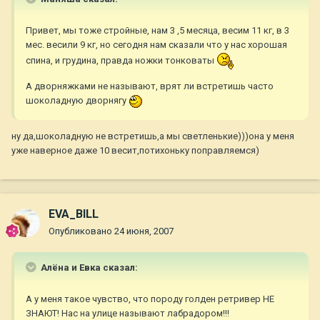
Привет, мы тоже стройные, нам 3 ,5 месяца, весим 11 кг, в 3
мес. весили 9 кг, но сегодня нам сказали что у нас хорошая
спина, и грудина, правда ножки тонковаты
А дворняжками не называют, врят ли встретишь часто
шоколадную дворнягу
ну да,шоколадную не встретишь,а мы светленькие)))она у меня
уже наверное даже 10 весит,потихоньку поправляемся)
EVA_BILL
Опубликовано
24 июня, 2007
Алёна и Евка сказал:
А у меня такое чувство, что породу голден ретривер НЕ
ЗНАЮТ! Нас на улице называют лабрадором!!!