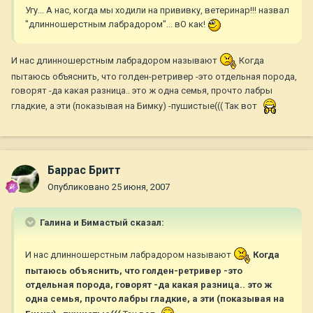
Угу... А нас, когда мы ходили на прививку, ветеринар!!! назвал
"длинношерстным лабрадором"... вО как!
И нас длинношерстным лабрадором называют
Когда
пытаюсь объяснить, что голден-ретривер -это отдельная порода,
говорят -да какая разница.. это ж одна семья, прочто лабры
гладкие, а эти (показывая на Бимку) -пушистые((( Так вот
Баррас Бритт
Опубликовано
25 июня, 2007
Галина и Бимастый сказал:
И нас длинношерстным лабрадором называют
Когда
пытаюсь объяснить, что голден-ретривер -это
отдельная порода, говорят -да какая разница.. это ж
одна семья, прочто лабры гладкие, а эти (показывая на