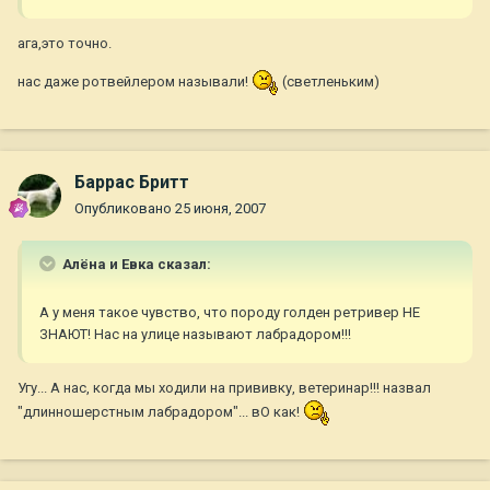
ага,это точно.
нас даже ротвейлером называли!
(светленьким)
Баррас Бритт
Опубликовано
25 июня, 2007
Алёна и Евка сказал:
А у меня такое чувство, что породу голден ретривер НЕ
ЗНАЮТ! Нас на улице называют лабрадором!!!
Угу... А нас, когда мы ходили на прививку, ветеринар!!! назвал
"длинношерстным лабрадором"... вО как!