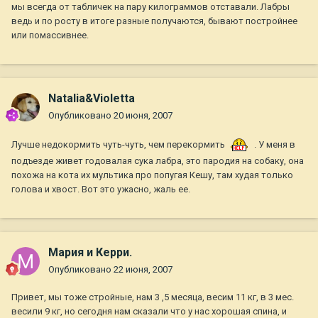
мы всегда от табличек на пару килограммов отставали. Лабры
ведь и по росту в итоге разные получаются, бывают постройнее
или помассивнее.
Natalia&Violetta
Опубликовано
20 июня, 2007
Лучше недокормить чуть-чуть, чем перекормить
. У меня в
подъезде живет годовалая сука лабра, это пародия на собаку, она
похожа на кота их мультика про попугая Кешу, там худая только
голова и хвост. Вот это ужасно, жаль ее.
Мария и Керри.
Опубликовано
22 июня, 2007
Привет, мы тоже стройные, нам 3 ,5 месяца, весим 11 кг, в 3 мес.
весили 9 кг, но сегодня нам сказали что у нас хорошая спина, и