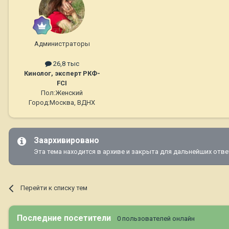
Администраторы
26,8 тыс
Кинолог, эксперт РКФ-
FCI
Пол:
Женский
Город:
Москва, ВДНХ
Заархивировано
Эта тема находится в архиве и закрыта для дальнейших отве
Перейти к списку тем
Последние посетители
0 пользователей онлайн