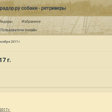
радор.ру собаки - ретриверы
Лидеры
Избранное
Пользователи онлайн
оября 2017 г.
7 г.
017 г.