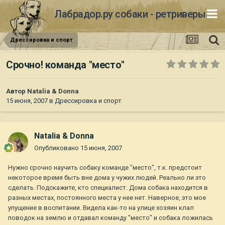
Лабрадор.ру собаки - ретриверы
Дрессировка и спорт
Срочно! команда "место"
Автор
Natalia & Donna
15 июня, 2007
в
Дрессировка и спорт
Natalia & Donna
Опубликовано
15 июня, 2007
Нужно срочно научить собаку команде "место", т.к. предстоит
некоторое время быть вне дома у чужих людей. Реально ли это
сделать. Подскажите, кто специалист. Дома собака находится в
разных местах, постоянного места у нее нет. Наверное, это мое
упущение в воспитании. Видела как-то на улице хозяин клал
поводок на землю и отдавал команду "место" и собака ложилась