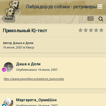
Лабрадор.ру собаки - ретриверы
Юмор
Прикольный IQ-тест
Автор
Даша и Дели
16 июня, 2007
в
Юмор
Даша и Дели
Опубликовано
16 июня, 2007
http://www.psyonline.ru/tests/iq_humor.php
Маргарита_ОрмиШон
Опубликовано
16 июня, 2007