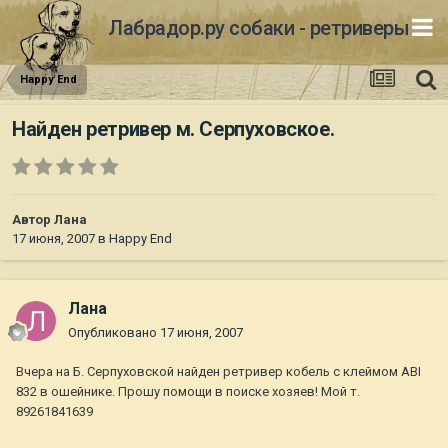
Лабрадор.ру собаки - ретриверы
Happy End
Найден ретривер м. Серпуховское.
Автор
Лана
17 июня, 2007
в
Happy End
Лана
Опубликовано
17 июня, 2007
Вчера на Б. Серпуховской найден ретривер кобель с клеймом ABI
832 в ошейнике. Прошу помощи в поиске хозяев! Мой т.
89261841639