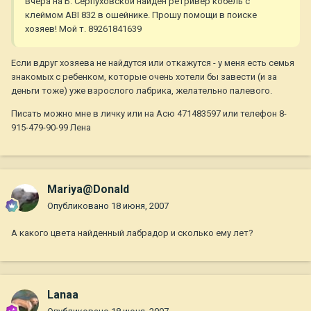
Вчера на Б. Серпуховской найден ретривер кобель с
клеймом ABI 832 в ошейнике. Прошу помощи в поиске
хозяев! Мой т. 89261841639
Если вдруг хозяева не найдутся или откажутся - у меня есть семья
знакомых с ребенком, которые очень хотели бы завести (и за
деньги тоже) уже взрослого лабрика, желательно палевого.
Писать можно мне в личку или на Асю 471483597 или телефон 8-
915-479-90-99 Лена
Mariya@Donald
Опубликовано
18 июня, 2007
А какого цвета найденный лабрадор и сколько ему лет?
Lanaa