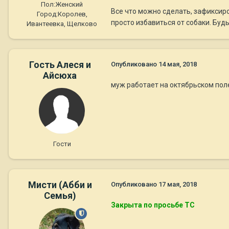
Пол:
Женский
Все что можно сделать, зафиксиро
Город:
Королев,
просто избавиться от собаки. Буд
Ивантеевка, Щелково
Гость Алеся и
Опубликовано
14 мая, 2018
Айсюха
муж работает на октябрьском поле
Гости
Мисти (Абби и
Опубликовано
17 мая, 2018
Семья)
Закрыта по просьбе ТС