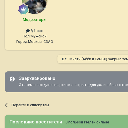
Модераторы
8,1 тыс
Пол:
Мужской
Город:
Москва, СЗАО
8 г.
Мисти (Абби и Семья)
закрыл те
Заархивировано
Эта тема находится в архиве и закрыта для дальнейших отве
Перейти к списку тем
Последние посетители
0 пользователей онлайн