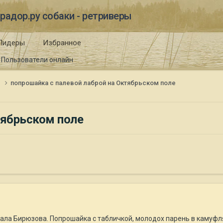
радор.ру собаки - ретриверы
Лидеры
Избранное
Пользователи онлайн
и
попрошайка с палевой лаброй на Октябрьском поле
тябрьском поле
ршала Бирюзова. Попрошайка с табличкой, молодох парень в камуфл