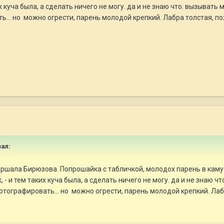
х куча была, а сделать ничего не могу. да и не знаю что. вызыват
... но можно огрести, парень молодой крепкий. Лабра толстая, п
ал:
 маршала Бирюзова. Попрошайка с табличкой, молодох парень в кам
- и тем таких куча была, а сделать ничего не могу. да и не знаю
тографировать... но можно огрести, парень молодой крепкий. Лаб