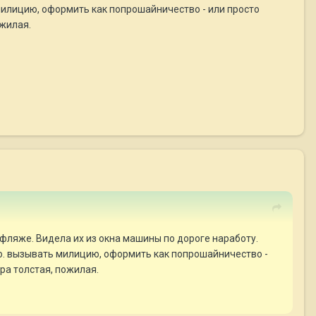
ь милицию, оформить как попрошайничество - или просто
ожилая.
уфляже. Видела их из окна машины по дороге наработу.
 что. вызывать милицию, оформить как попрошайничество -
ра толстая, пожилая.