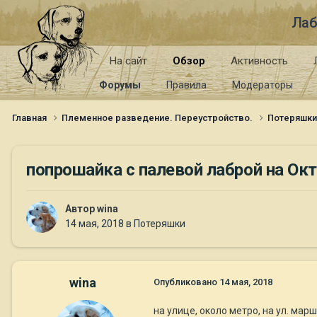
Лаб
На сайт
Обзор
Активность
Форумы
Правила
Модераторы
Главная
Племенное разведение. Переустройство.
Потеряшк
попрошайка с палевой лаброй на Ок
Автор
wina
14 мая, 2018
в
Потеряшки
wina
Опубликовано
14 мая, 2018
на улице, около метро, на ул. ма