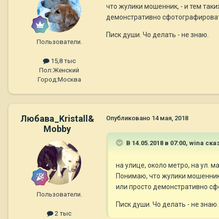
что жулики мошенник, - и тем таки
демонстративно сфотографировать
Писк души. Чо делать - не знаю.
Пользователи.
15,8 тыс
Пол:
Женский
Город:
Москва
Любава_Kristall&
Опубликовано
14 мая, 2018
Mobby
В 14.05.2018 в 07:00,
wina
сказ
на улице, около метро, на ул.
Понимаю, что жулики мошенник, 
или просто демонстративно сфо
Пользователи.
Писк души. Чо делать - не знаю.
2 тыс