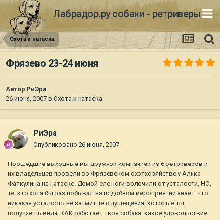
Лабрадор.ру собаки - ретриверы
Охота и натаска
Фрязево 23-24 июня
Автор
РиЭра
26 июня, 2007
в
Охота и натаска
РиЭра
Опубликовано
26 июня, 2007
Прошедшие выходные мы дружной компанией из 6 ретриверов и
их владельцев провели во Фрязевском охотхозяйстве у Алика
Фаткулина на натаске. Домой еле ноги волочили от усталости, НО,
те, кто хотя бы раз побывал на подобном мероприятии знает, что
никакая усталость не затмит те ощущещения, которые ты
получаешь видя, КАК работает твоя собака, какое удовольствие