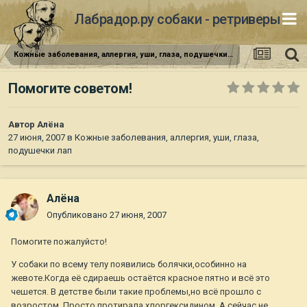
Лабрадор.ру собаки - ретриверы
Кожные заболевания, аллергия, уши, глаза, подушечки лап
Помогите советом!
Автор
Алёна
27 июня, 2007
в
Кожные заболевания, аллергия, уши, глаза,
подушечки лап
Алёна
Опубликовано
27 июня, 2007
Помогите пожалуйсто!
У собаки по всему телу появились болячки,особинно на
жевоте.Когда её сдираешь остаётся красное пятно и всё это
чешется. В детстве были такие проблемы,но всё прошло с
возростом. Просто протирала хлоргексидином. А сейчас не