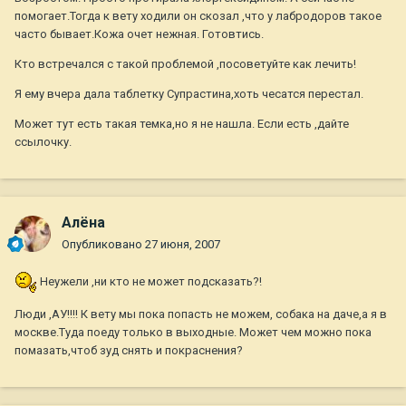
помогает.Тогда к вету ходили он скозал ,что у лабродоров такое
часто бывает.Кожа очет нежная. Готовтись.
Кто встречался с такой проблемой ,посоветуйте как лечить!
Я ему вчера дала таблетку Супрастина,хоть чесатся перестал.
Может тут есть такая темка,но я не нашла. Если есть ,дайте
ссылочку.
Алёна
Опубликовано
27 июня, 2007
Неужели ,ни кто не может подсказать?!
Люди ,АУ!!!! К вету мы пока попасть не можем, собака на даче,а я в
москве.Туда поеду только в выходные. Может чем можно пока
помазать,чтоб зуд снять и покраснения?