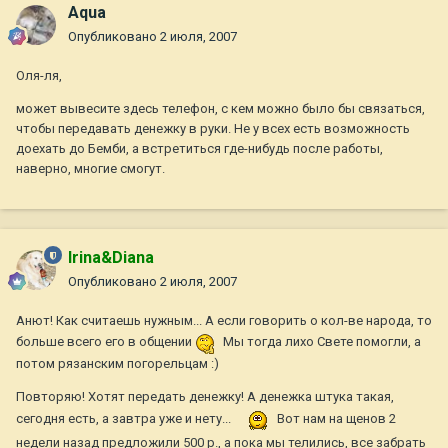
Aqua
Опубликовано
2 июля, 2007
Оля-ля,
может вывесите здесь телефон, с кем можно было бы связаться,
чтобы передавать денежку в руки. Не у всех есть возможность
доехать до Бемби, а встретиться где-нибудь после работы,
наверно, многие смогут.
Irina&Diana
Опубликовано
2 июля, 2007
Анют! Как считаешь нужным... А если говорить о кол-ве народа, то
больше всего его в общении
Мы тогда лихо Свете помогли, а
потом рязанским погорельцам :)
Повторяю! Хотят передать денежку! А денежка штука такая,
сегодня есть, а завтра уже и нету...
Вот нам на щенов 2
недели назад предложили 500 р., а пока мы телились, все забрать