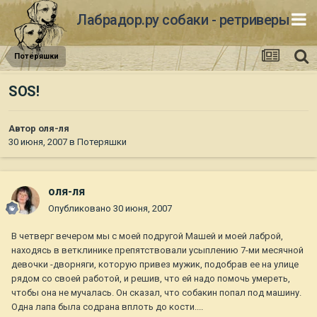
Лабрадор.ру собаки - ретриверы
Потеряшки
SOS!
Автор
оля-ля
30 июня, 2007
в
Потеряшки
оля-ля
Опубликовано
30 июня, 2007
В четверг вечером мы с моей подругой Машей и моей лаброй,
находясь в ветклинике препятствовали усыплению 7-ми месячной
девочки -дворняги, которую привез мужик, подобрав ее на улице
рядом со своей работой, и решив, что ей надо помочь умереть,
чтобы она не мучалась. Он сказал, что собакин попал под машину.
Одна лапа была содрана вплоть до кости....