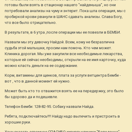
готовы были взять в стационар нашего "найденыша", но они
потребовали анализы на чуму и энтерит. Пока шла операция, мы с
пробиркой крови рванули в ШАНС сдавать анализы. Слава Богу,
что все было отрицательно.
В результате, в 6 утра ,после операции мы ее повезли в БЕМБИ.
Назвали мы эту девочку Найдой. Всем, кому не безразлична
судьба этой малышки, просим нам помочь. Кто чем может.
Клиника дорогая. Мы уже закупили все необходимые лекарства,
которые ей сейчас необходимы, открыли на ее имя карточку, куда
можно класть деньги на ее содержание.
Корм, витамины для щенков, плата за услуги ветцентра Бемби -
вот , что в данной момент ей нужно.
Может быть кто то отважится взять ее на передержку, это было
бы здорово да и подешевле.
Телефон Бемби: 128-82-95. Собаку назвали Найда.
Ребята, подключайтесь!!!! Найду надо вылечить и пристроить в
хорошие руки.
Хочу сказать огромное СПАСИБО хирургу клиники "Белодонна"