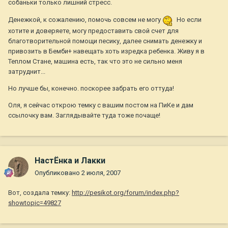
собаньки только лишний стресс.
Денежкой, к сожалению, помочь совсем не могу
Но если
хотите и доверяете, могу предоставить свой счет для
благотворительной помощи песику, далее снимать денежку и
привозить в Бемби+ навещать хоть изредка ребенка. Живу я в
Теплом Стане, машина есть, так что это не сильно меня
затруднит...
Но лучше бы, конечно. поскорее забрать его оттуда!
Оля, я сейчас открою темку с вашим постом на ПиКе и дам
ссылочку вам. Заглядывайте туда тоже почаще!
НастЁнка и Лакки
Опубликовано
2 июля, 2007
Вот, создала темку:
http://pesikot.org/forum/index.php?
showtopic=49827