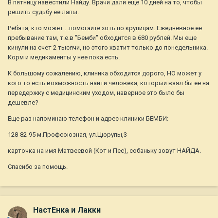
В пятницу навестили Найду. Врачи дали еще 10 дней на то, чтобы
решить судьбу ее лапы.
Ребята, кто может ...помогайте хоть по крупицам. Ежедневное ее
пребывание там, т.е.в "Бемби" обходится в 680 рублей. Мы еще
кинули на счет 2 тысячи, но этого хватит только до понедельника.
Корм и медикаменты у нее пока есть.
К большому сожалению, клиника обходится дорого, НО может у
кого то есть возможность найти человека, который взял бы ее на
передержку с медицинским уходом, наверное это было бы
дешевле?
Еще раз напоминаю телефон и адрес клиники БЕМБИ:
128-82-95 м.Профсоюзная, ул.Цюрупы,3
карточка на имя Матвеевой (Кот и Пес), собаньку зовут НАЙДА.
Спасибо за помощь.
НастЁнка и Лакки