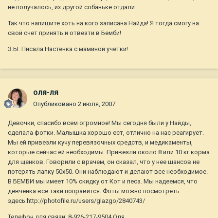
не получалось, их другой собаньке отдали...
Так что напишите хоть на кого записана Найда! Я тогда смогу на
свой счет принять и отвезти в Бемби!
З.Ы. Писала Настенка с маминой учетки!
оля-ля
Опубликовано
2 июля, 2007
Девочки, спасибо всем огромное! Мы сегодня были у Найды,
сделала фотки. Малышка хорошо ест, отлично на нас реагирует.
Мы ей привезли кучу перевязочных средств, и медикаменты,
которые сейчас ей необходимы. Привезли около 8 или 10 кг корма
для щенков. Говорили с врачем, он сказал, что у нее шансов не
потерять лапку 50х50. Они наблюдают и делают все необходимое.
В БЕМБИ мы имеет 10% скидку от Кот и песа. Мы надеемся, что
девченка все таки поправится. Фоты можно посмотреть
здесь:http://photofile.ru/users/glazgo/2840743/
Телефон для связи: 8-926-217-9504 Оля