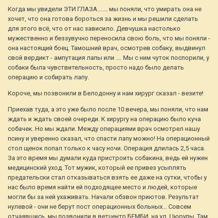
Когда мы увидели ЭТИ ГЛАЗА....... мы поняли, что умирать она не
хочет, что она готова бороться за жизнь и мы решили сделать
для этого всё, что от нас зависило. Девчушка настолько
мужественно и беззувучно переносила свою боль, что мы поняли -
она настоящий боец. Тамошний врач, осмотрев собаку, выдвинул
свой вердикт - ампутация лапы или .... Мы с ним чуток поспорили, у
собаки была чувствительность, просто надо было делать
операцию и собирать лапу.
Короче, мы позвонили в Белодонну и нам хирург сказал - везите!
Приехав туда, а это уже было после 10 вечера, мы поняли, что нам
ждать и ждать своей очереди. К хирургу на операцию было куча
собачек. Но мы ждали. Между операциями врач осмотрел нашу
псину и уверенно сказал, что спасти лапу можно! На операционный
стол щенок попал только к часу ночи. Операция длилась 2,5 часа.
За это время мы думали куда пристроить собакина, ведь ей нужен
медицинский уход. Тот мужик, который ее привез усыплять
предательски стал отказываться взять ее даже на сутки, чтобы у
нас было время найти ей подходящее место и людей, которые
могли бы за ней ухаживать. Начали обзвон приютов. Результат
нулевой - они не берут пост операционных больных... Совсем
отчаявшись, мы позвонили в ветцентр БЕМБИ, на ул. Цюрупы. Там