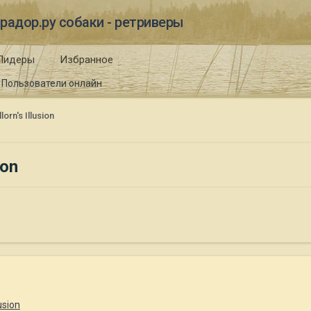
радор.ру собаки - ретриверы
Лидеры
Избранное
Пользователи онлайн
rn's Illusion
ion
usion