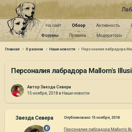
Лаб
На сайт
Обзор
Активность
Форумы
Правила
Модераторы
Главная
О разном
Наши новости
Персоналия лабрадора Mallo
Персоналия лабрадора Mallorn's Illus
Автор
Звезда Севера
15 ноября, 2018
в
Наши новости
Звезда Севера
Опубликовано
15 ноября, 2018
Персоналия лабрадора Mallorn's Ill