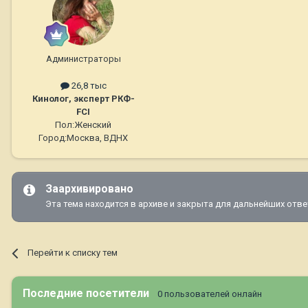
Администраторы
26,8 тыс
Кинолог, эксперт РКФ-
FCI
Пол:
Женский
Город:
Москва, ВДНХ
Заархивировано
Эта тема находится в архиве и закрыта для дальнейших отве
Перейти к списку тем
Последние посетители
0 пользователей онлайн