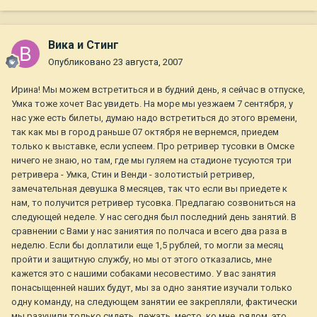
Вика и Стинг
Опубликовано
23 августа, 2007
Ирина! Мы можем встретиться и в будний день, я сейчас в отпуске,
Умка тоже хочет Вас увидеть. На море мы уезжаем 7 сентября, у
нас уже есть билеты, думаю надо встретиться до этого времени,
так как мы в город раньше 07 октября не вернемся, приедем
только к выставке, если успеем. Про ретривер тусовки в Омске
ничего не знаю, но там, где мы гуляем на стадионе тусуются три
ретривера - Умка, Стин и Венди - золотистый ретривер,
замечательная девушка 8 месяцев, так что если вы приедете к
нам, то получится ретривер тусовка. Предлагаю созвониться на
следующей неделе. У нас сегодня был последний день занятий. В
сравнении с Вами у нас заниятия по полчаса и всего два раза в
неделю. Если бы доплатили еще 1,5 рублей, то могли за месяц
пройти и защитную службу, но мы от этого отказались, мне
кажется это с нашими собаками несовестимо. У вас занятия
понасыщенней наших будут, мы за одно занятие изучали только
одну команду, на следующем занятии ее закрепляли, фактически
мы разучили только сидеть, лежать, место, ко мне, рядом, это