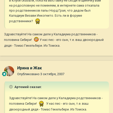
В клубе сказали, пока на выставку не сходите щенячку вам
на родословную не поменяем, в интернете сама откапала
про родственников папы Норд Грая, что дедом был
Каладиум Визави Инкогнито. Есть ли в форуме
родственники?
Здравствуйте! На самом деле у Каладиума родственников -
половина Сибири!
У нас пес - его сын, т.е. ваш двоюродный
дядя - Томас Гекельбери. Из Томска.
Ирина и Жак
Опубликовано
3 октября, 2007
Артемий сказал:
Здравствуйте! На самом деле у Каладиума родственников -
половина Сибири!
У нас пес - его сын, т.е. ваш
двоюродный дядя - Томас Гекельбери. Из Томска.