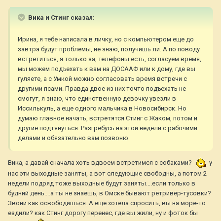
Вика и Стинг сказал:
Ирина, я тебе написала в личку, но с компьютером еще до
завтра будут проблемы, не знаю, получишь ли. А по поводу
встретиться, я только за, телефоны есть, согласуем время,
мы можем подъехать к вам на ДОСААФ или к дому, где вы
гуляете, а с Умкой можно согласовать время встречи с
другими псами. Правда двое из них точто подъехать не
смогут, я знаю, что единственную девочку увезли в
Иссилькуль, а еще одного мальчика в Новосибирск. Но
думаю главное начать, встретятся Стинг с Жаком, потом и
другие подтянуться. Разгребусь на этой недели с рабочими
делами и обязательно вам позвоню
Вика, а давай сначала хоть вдвоем встретимся с собаками?
у
нас эти выходные заняты, а вот следующие свободны, а потом 2
недели подряд тоже выходные будут заняты....если только в
будний день....а ты не знаешь, в Омске бывают ретривер-тусовки?
Звони как освободишься. А еще хотела спросить, вы на море-то
ездили? как Стинг дорогу перенес, где вы жили, ну и фоток бы