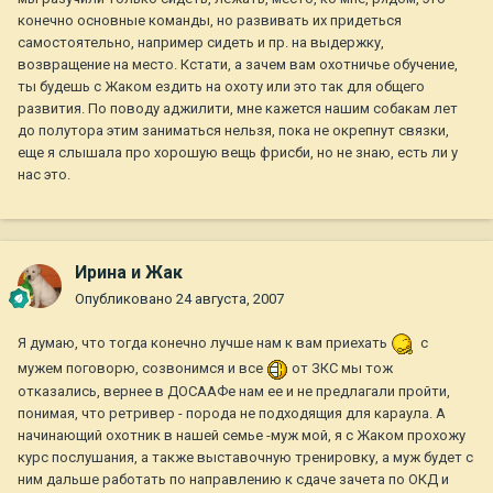
конечно основные команды, но развивать их придеться
самостоятельно, например сидеть и пр. на выдержку,
возвращение на место. Кстати, а зачем вам охотничье обучение,
ты будешь с Жаком ездить на охоту или это так для общего
развития. По поводу аджилити, мне кажется нашим собакам лет
до полутора этим заниматься нельзя, пока не окрепнут связки,
еще я слышала про хорошую вещь фрисби, но не знаю, есть ли у
нас это.
Ирина и Жак
Опубликовано
24 августа, 2007
Я думаю, что тогда конечно лучше нам к вам приехать
с
мужем поговорю, созвонимся и все
от ЗКС мы тож
отказались, вернее в ДОСААФе нам ее и не предлагали пройти,
понимая, что ретривер - порода не подходящия для караула. А
начинающий охотник в нашей семье -муж мой, я с Жаком прохожу
курс послушания, а также выставочную тренировку, а муж будет с
ним дальше работать по направлению к сдаче зачета по ОКД и