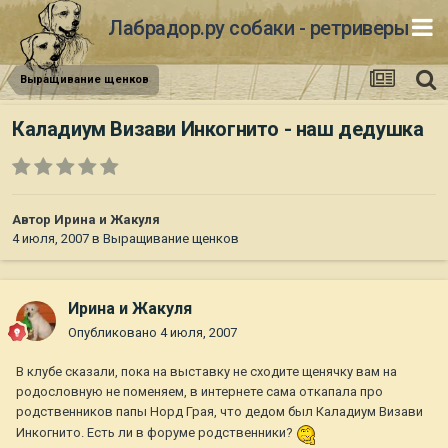
Лабрадор.ру собаки - ретриверы
Выращивание щенков
Каладиум Визави Инкогнито - наш дедушка
Автор
Ирина и Жакуля
4 июля, 2007
в
Выращивание щенков
Ирина и Жакуля
Опубликовано
4 июля, 2007
В клубе сказали, пока на выставку не сходите щенячку вам на
родословную не поменяем, в интернете сама откапала про
родственников папы Норд Грая, что дедом был Каладиум Визави
Инкогнито. Есть ли в форуме родственники?