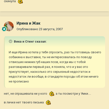
скинула
Ирина и Жак
Опубликовано
23 августа, 2007
Вика и Стинг сказал:
И еще Ирина хотела у тебя спросить, раз ты готовишь своего
собакина к выставке, ты не интересовалась по поводу
отвисших нижних губ наших псов, когда мы с тобой
разговаривали первый раз, я поняла, что и у вас это
присутствует, насколько это серьезный недостаток и
недостаток ли вообще, в стандарте породы об этом ничего
не прописано
нет, не спрашивала ни у кого
а ты посмотри у Умки....
в личке нет твоего письма