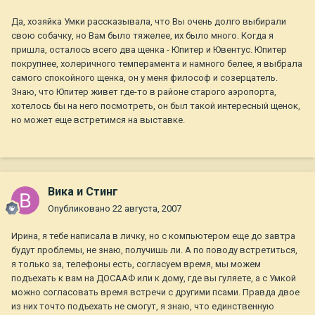
Да, хозяйка Умки рассказывала, что Вы очень долго выбирали
свою собачку, но Вам было тяжелее, их было много. Когда я
пришла, осталось всего два щенка - Юпитер и Ювентус. Юпитер
покрупнее, холеричного темперамента и намного белее, я выбрала
самого спокойного щенка, он у меня философ и созерцатель.
Знаю, что Юпитер живет где-то в районе старого аэропорта,
хотелось бы на него посмотреть, он был такой интересный щенок,
но может еще встретимся на выставке.
Вика и Стинг
Опубликовано
22 августа, 2007
Ирина, я тебе написала в личку, но с компьютером еще до завтра
будут проблемы, не знаю, получишь ли. А по поводу встретиться,
я только за, телефоны есть, согласуем время, мы можем
подъехать к вам на ДОСААФ или к дому, где вы гуляете, а с Умкой
можно согласовать время встречи с другими псами. Правда двое
из них точто подъехать не смогут, я знаю, что единственную