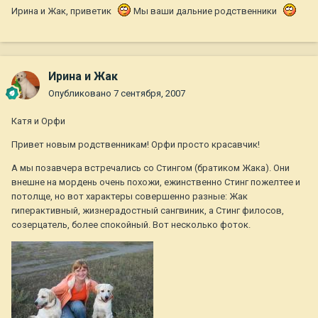
Ирина и Жак, приветик
Мы ваши дальние родственники
Ирина и Жак
Опубликовано
7 сентября, 2007
Катя и Орфи
Привет новым родственникам! Орфи просто красавчик!
А мы позавчера встречались со Стингом (братиком Жака). Они
внешне на мордень очень похожи, ежинственно Стинг пожелтее и
потолще, но вот характеры совершенно разные: Жак
гиперактивный, жизнерадостный сангвиник, а Стинг филосов,
созерцатель, более спокойный. Вот несколько фоток.