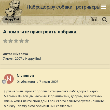
Лабрадор.ру собаки - ретриверы
Happy End
А помогите пристроить лабрика...
Автор
Nivanova
7 июля, 2007
в
Happy End
Nivanova
Опубликовано
7 июля, 2007
Друзья очень просят пропиарить щеночка лабрадора. Пиарю.
Мальчик 8 месяцем. Черный. С прививками, добрый, воспитаный.
Очень хочет найти свой дом. Если кто-то заинтересуется - пишите
в личку - свяжу с его временными хозяевами.