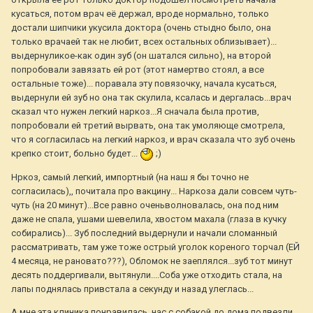
кусаться, потом врач её держал, вроде нормально, только
достали шипчики укусила доктора (очень стыдно было, она
только врачаей так не любит, всех остальных облизывает)...
выдернуликое-как один зуб (он шатался сильно), на второй
попробовали завязать ей рот (этот намертво стоял, а все
остальные тоже)... поравала эту повязочку, начала кусаться,
выдернули ей зуб но она так скулила, ксалась и дергалась...врач
сказал что нужен легкий наркоз...Я сначала была против,
попробовали ей третий вырвать, она так умоляюще смотрела,
что я согласилась на легкий наркоз, и врач сказала что зуб очень
крепко стоит, больно будет...
;)
Нркоз, самый легкий, импортный (на наш я бы точно не
согласилась),, почитала про вакцину... Наркоза дали совсем чуть-
чуть (на 20 минут)...Все равно оченьволновалась, она под ним
даже не спала, ушами шевелила, хвостом махала (глаза в кучку
собирались)... Зуб последний выдернули и начали сломанный
рассматривать, там уже тоже острый уголок кореного торчал (ЕЙ
4 месяца, не рановато???), Обломок не заеплялся...зуб тот минут
десять поддергивали, вытянули....Соба уже отходить стала, на
лапы поднялась привстала а секунду и назад улеглась...
А мне эта клиника понравилась, нас с собакой до дома подвезли,