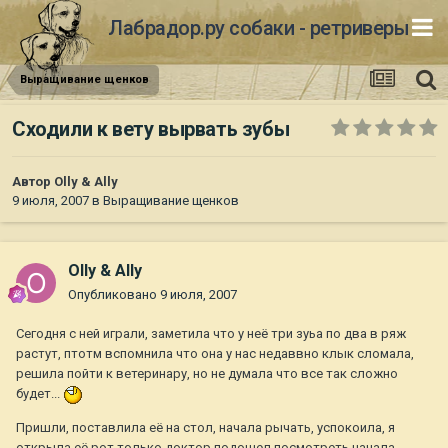
Лабрадор.ру собаки - ретриверы
Выращивание щенков
Сходили к вету вырвать зубы
Автор
Olly & Ally
9 июля, 2007
в
Выращивание щенков
Olly & Ally
Опубликовано
9 июля, 2007
Сегодня с ней играли, заметила что у неё три зуьа по два в ряж
растут, птотм вспомнила что она у нас недаввно клык сломала,
решила пойти к ветеринару, но не думала что все так сложно
будет...
Пришли, поставлила её на стол, начала рычать, успокоила, я
открыла её рот только доктор подошел посмотреть начала