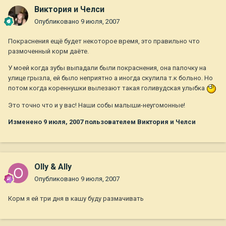
Виктория и Челси
Опубликовано
9 июля, 2007
Покраснения ещё будет некоторое время, это правильно что
размоченный корм даёте.
У моей когда зубы выпадали были покраснения, она палочку на
улице грызла, ей было неприятно а иногда скулила т.к больно. Но
потом когда кореннушки вылезают такая голивудская улыбка
Это точно что и у вас! Наши собы малыши-неугомонные!
Изменено
9 июля, 2007
пользователем Виктория и Челси
Olly & Ally
Опубликовано
9 июля, 2007
Корм я ей три дня в кашу буду размачивать