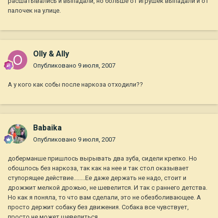
расшатывались и выпадали, но больше от игрушек выпадали и от
палочек на улице.
Olly & Ally
Опубликовано
9 июля, 2007
А у кого как собы после наркоза отходили??
Babaika
Опубликовано
9 июля, 2007
доберманше пришлось вырывать два зуба, сидели крепко. Но
обошлось без наркоза, так как на нее и так стол оказывает
ступорящее действие........Ее даже держать не надо, стоит и
дрожжит мелкой дрожью, не шевелится. И так с раннего детства.
Но как я поняла, то что вам сделали, это не обезболивающее. А
просто держит собаку без движения. Собака все чувствует,
просто не может шевелиться.