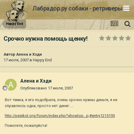
Лабрадор.ру собаки - ретриверы
Happy End
Срочно нужна помощь щенку!
Автор
Алена и Хэди
17 июля, 2007
в
Happy End
Алена и Хэди
Опубликовано
17 июля, 2007
Вот темка, я его подобрала, очень срочно нужны деньги, я не
справлюсь одна, просто нет денег.....
http://pesikot.org/forum/index.php?showtop...p;#entry1215195
Помогите, пожалуйста!