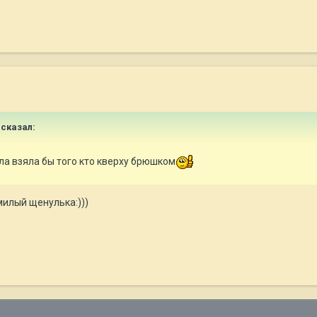
сказал:
ла взяла бы того кто кверху брюшком
 милый щенулька:)))