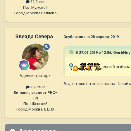
11,9 тыс
Пол:
Мужской
Город:
Москва Беляево
Звезда Севера
Опубликовано
28 апреля, 2019
В 27.04.2019 в 12:56,
Оля&Ину
если б выбира
Администраторы
Ага, я тоже на него запала. Такой
26,8 тыс
Кинолог, эксперт РКФ-
FCI
Пол:
Женский
Город:
Москва, ВДНХ
Заархивировано