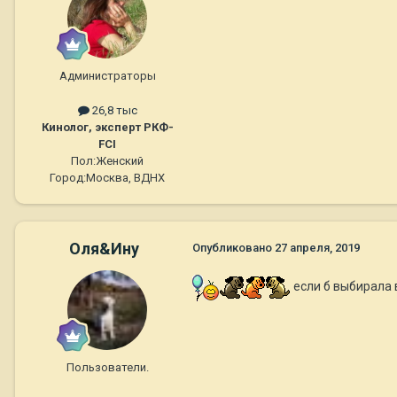
Администраторы
26,8 тыс
Кинолог, эксперт РКФ-
FCI
Пол:
Женский
Город:
Москва, ВДНХ
Оля&Ину
Опубликовано
27 апреля, 2019
если б выбирала 
Пользователи.