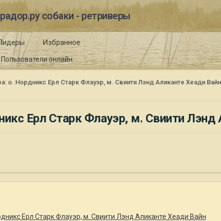
радор.ру собаки - ретриверы
Лидеры
Избранное
Пользователи онлайн
: о. Нордникс Ерл Старк Флауэр, м. Свиити Лэнд Аликанте Хеади Вайн
икс Ерл Старк Флауэр, м. Свиити Лэнд 
дникс Ерл Старк Флауэр, м. Свиити Лэнд Аликанте Хеади Вайн