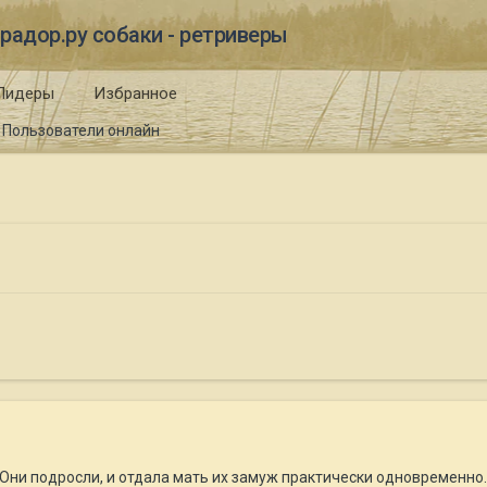
радор.ру собаки - ретриверы
Лидеры
Избранное
Пользователи онлайн
 Они подросли, и отдала мать их замуж практически одновременно