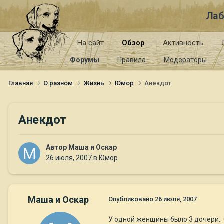
Лаб
На сайт
Обзор
Активность
Форумы
Правила
Модераторы
Главная
О разном
Жизнь
Юмор
Анекдот
Анекдот
Автор
Маша и Оскар
26 июля, 2007
в
Юмор
Маша и Оскар
Опубликовано
26 июля, 2007
У одной женщины было 3 дочери..