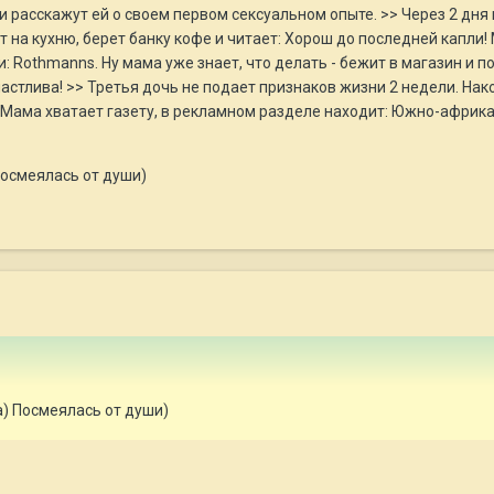
и расскажут ей о своем первом сексуальном опыте. >> Через 2 дня 
 на кухню, берет банку кофе и читает: Хорош до последней капли!
 Rothmanns. Ну мама уже знает, что делать - бежит в магазин и поку
астлива! >> Третья дочь не подает признаков жизни 2 недели. Нак
s. Мама хватает газету, в рекламном разделе находит: Южно-африка
Посмеялась от души)
а) Посмеялась от души)