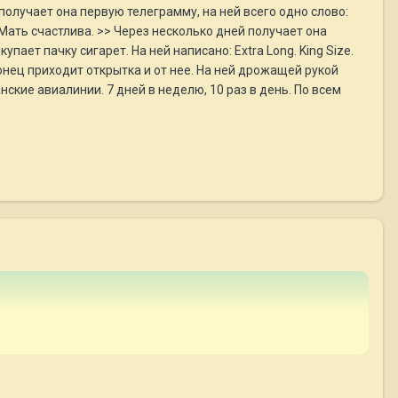
получает она первую телеграмму, на ней всего одно слово:
 Мать счастлива. >> Через несколько дней получает она
пает пачку сигарет. На ней написано: Extra Long. King Size.
онец приходит открытка и от нее. На ней дрожащей рукой
нские авиалинии. 7 дней в неделю, 10 раз в день. По всем