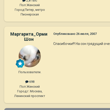
2,8 тыс
Пол:
Женский
Город:
Питер, метро
Пионерская
Маргарита_Орми
Опубликовано
26 июля, 2007
Шон
Спасибочки!!! На сон грядущий оче
Пользователи.
698
Пол:
Женский
Город:
г. Москва,
Ленинский проспект