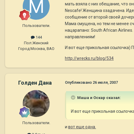
мать взяла с них обещание, что он
Nescafe! Женщина озадачена. Идет
сообщение от второй своей дочери:
Мама смущена, но тем не менее сч
Пользователи.
нацарапано: South African Airline
направлениям!
144
Пол:
Женский
И вот еще прикольная ссылочка) 
Город:
Москва, ВАО
http://wrecks.ru/blog/534
Голден Дана
Опубликовано
26 июля, 2007
Маша и Оскар сказал:
И вот еще прикольная ссылочк
Пользователи.
и
вот еще одна.