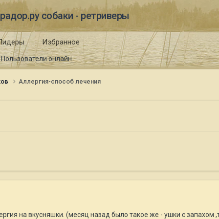
радор.ру собаки - ретриверы
Лидеры
Избранное
Пользователи онлайн
ков
Аллергия-способ лечения
ергия на вкусняшки. (месяц назад было такое же - ушки с запахом 