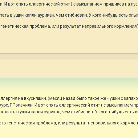
. И вот опять аллергический отит ( с высыпанием прищиков на пузе
пать в ушки капли аурикан, чем отибиовин. У кого-нибудь есть опы
то генетическая проблема, или результат неправильного кормления
ллергия на вкусняшки. (месяц назад было такое же - ушки с запах
урс. ПРолечили. И вот опять аллергический отит ( с высыпанием пр
капать в ушки капли аурикан, чем отибиовин. У кого-нибудь есть 
- это генетическая проблема, или результат неправильного кормле