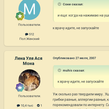
Сони сказал:
и еще: когда на нажимаю на уш
Пользователи.
к врачу идите, не запускайте
512
Пол:
Женский
Лена Уля Ася
Опубликовано
27 июля, 2007
Мона
muhis сказал:
к врачу идите, не запускайте
Уж сколько раз твердили миру...Уш
Пользователи.
грибки разные, аллергии разные, к
порекомендовали по интернету. Са
10,4 тыс
1