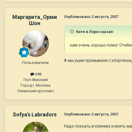
Маргарита_Орми
Опубликовано
2 августа, 2007
Шон
Катя и Лори сказал:
нам очень хорошо помог Отиби
А мы ушки промывали с хлоргекси
Пользователи.
698
Пол:
Женский
Город:
г. Москва,
Ленинский проспект
Sofya's Labradors
Опубликовано
2 августа, 2007
Надо поехать в клинику и взять ма