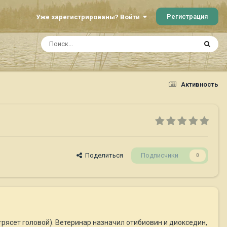
Регистрация
Уже зарегистрированы? Войти
Активность
Поделиться
Подписчики
0
,трясет головой). Ветеринар назначил отибиовин и диокседин,