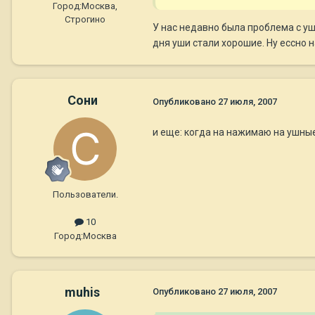
Город:
Москва,
Строгино
У нас недавно была проблема с уш
дня уши стали хорошие. Ну ессно 
Сони
Опубликовано
27 июля, 2007
и еще: когда на нажимаю на ушны
Пользователи.
10
Город:
Москва
muhis
Опубликовано
27 июля, 2007