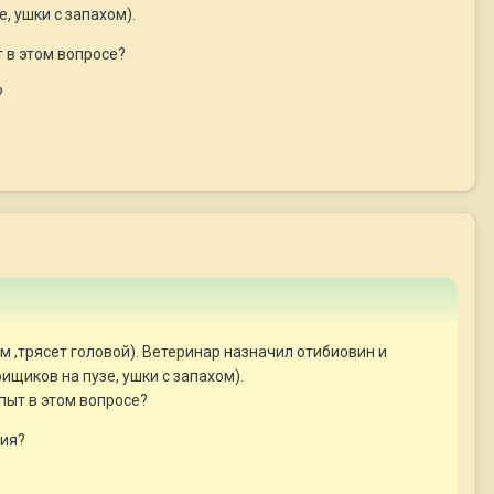
, ушки с запахом).
т в этом вопросе?
?
ом ,трясет головой). Ветеринар назначил отибиовин и
ищиков на пузе, ушки с запахом).
опыт в этом вопросе?
ния?