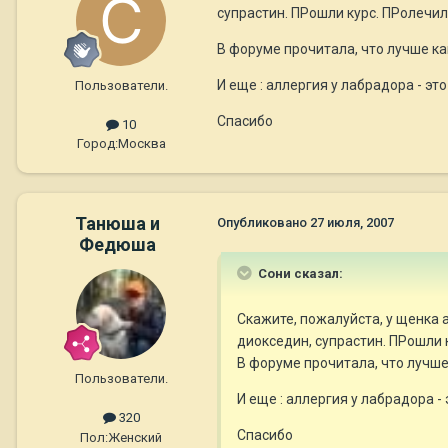
супрастин. ПРошли курс. ПРолечили
В форуме прочитала, что лучше ка
И еще : аллергия у лабрадора - э
Пользователи.
Спасибо
10
Город:
Москва
Танюша и
Опубликовано
27 июля, 2007
Федюша
Сони сказал:
Скажите, пожалуйста, у щенка а
диокседин, супрастин. ПРошли к
В форуме прочитала, что лучше 
Пользователи.
И еще : аллергия у лабрадора 
320
Спасибо
Пол:
Женский