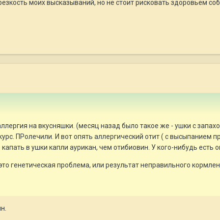
зкость моих высказываний, но не стоит рисковать здоровьем собаки
ллергия на вкусняшки. (месяц назад было такое же - ушки с запах
урс. ПРолечили. И вот опять аллергический отит ( с высыпанием пр
капать в ушки капли аурикан, чем отибиовин. У кого-нибудь есть 
- это генетическая проблема, или результат неправильного кормле
н.