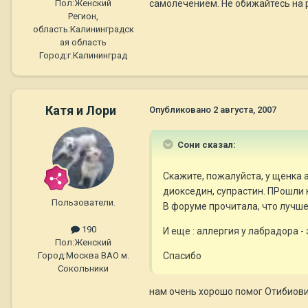
самолечением. Не обижайтесь на ре
Пол:
Женский
Регион,
область:
Калининградск
ая область
Город:
г.Калининград
Катя и Лори
Опубликовано
2 августа, 2007
Сони сказал:
Скажите, пожалуйста, у щенка а
диокседин, супрастин. ПРошли к
Пользователи.
В форуме прочитала, что лучше 
190
И еще : аллергия у лабрадора 
Пол:
Женский
Спасибо
Город:
Москва ВАО м.
Сокольники
нам очень хорошо помог Отибиови