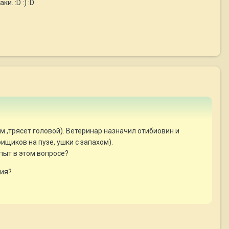
. :D :) :D
ом ,трясет головой). Ветеринар назначил отибиовин и
ищиков на пузе, ушки с запахом).
опыт в этом вопросе?
ния?