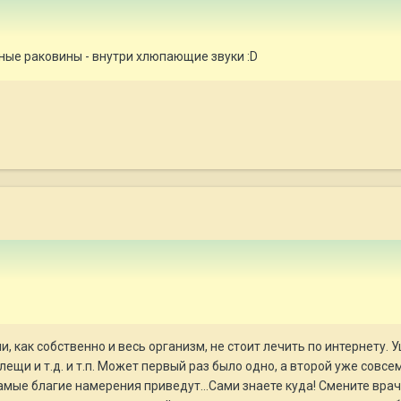
ные раковины - внутри хлюпающие звуки :D
и, как собственно и весь организм, не стоит лечить по интернету.
лещи и т.д. и т.п. Может первый раз было одно, а второй уже совс
мые благие намерения приведут...Сами знаете куда! Смените врача