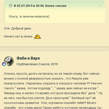
В 02.07.2019 в 20:04,
Белка
сказал:
Ольга, в личном написала)
Оля. Добрый день.
Ничего нет в личке.
Фаби и Варя
Опубликовано
3 июля, 2019
Олечка, прости, долго не писала, но за темой слежу. Вот сейчас
можно с полной уверенностью сказать , что Рикуля уже
повзрослела . Научилась слушать и слышать человек !!!! Уже нет
такого " ааааа, потом подойду " , " ааааа, мне сейчас не когда ".
Умница она, и жалко то время, которое просидела без" дела ". Ну
ни чего, она быстро учится. Да и санаторий " Зелёный луч" ей
ооооооочень нравится . Оля, огромное спасибо тебе!!!! Моего
спасибо - это очень мало! Такую работу, которую проводишь ты -