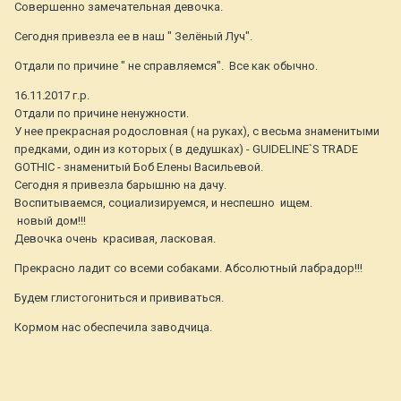
Совершенно замечательная девочка.
Сегодня привезла ее в наш " Зелёный Луч".
Отдали по причине " не справляемся". Все как обычно.
16.11.2017 г.р.
Отдали по причине ненужности.
У нее прекрасная родословная ( на руках), с весьма знаменитыми
предками, один из которых ( в дедушках) - GUIDELINE`S TRADE
GOTHIC - знаменитый Боб Елены Васильевой.
Сегодня я привезла барышню на дачу.
Воспитываемся, социализируемся, и неспешно ищем.
новый дом!!!
Девочка очень красивая, ласковая.
Прекрасно ладит со всеми собаками. Абсолютный лабрадор!!!
Будем глистогониться и прививаться.
Кормом нас обеспечила заводчица.