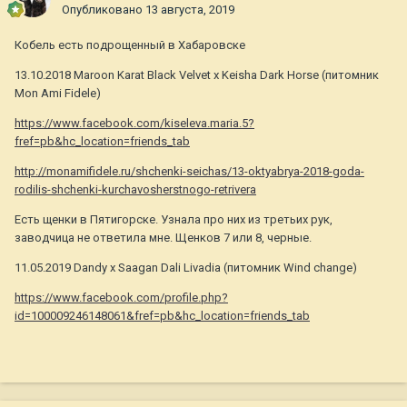
Опубликовано
13 августа, 2019
Кобель есть подрощенный в Хабаровске
13.10.2018 Maroon Karat Black Velvet х Keisha Dark Horse (питомник
Mon Ami Fidele)
https://www.facebook.com/kiseleva.maria.5?
fref=pb&hc_location=friends_tab
http://monamifidele.ru/shchenki-seichas/13-oktyabrya-2018-goda-
rodilis-shchenki-kurchavosherstnogo-retrivera
Есть щенки в Пятигорске. Узнала про них из третьих рук,
заводчица не ответила мне. Щенков 7 или 8, черные.
11.05.2019 Dandy х Saagan Dali Livadia (питомник Wind change)
https://www.facebook.com/profile.php?
id=100009246148061&fref=pb&hc_location=friends_tab