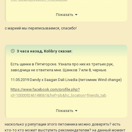
http://monamifidele.ru/shchenki-seichas/13-oktyabrya-2018-
Показать
goda-rodilis-shchenki-kurchavosherstnogo-retrivera
с марией мы переписываемся, спасибо!
3 часа назад, Kolibry сказал:
Есть щенки в Пятигорске. Узнала про них из третьих рук,
заводчица не ответила мне. Щенков 7 или 8, черные.
11.05.2019 Dandy х Saagan Dali Livadia (питомник Wind change)
https://www.facebook.com/profile.php?
id=100009246148061&fref=pb&hc_location=friends_tab
Показать
насколько у репутации этого питомника можно доверять? есть
кто-то кто может выступить рекомендателем? на данный момент