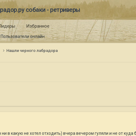
радор.ру собаки - ретриверы
Лидеры
Избранное
Пользователи онлайн
и
Нашли черного лабрадора
н ни в какую не хотел отходить) вчера вечером гуляли и не от куда 