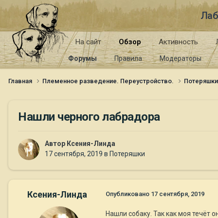
Лаб
На сайт
Обзор
Активность
Форумы
Правила
Модераторы
Главная
Племенное разведение. Переустройство.
Потеряшк
Нашли черного лабрадора
Автор
Ксения-Линда
17 сентября, 2019
в
Потеряшки
Ксения-Линда
Опубликовано
17 сентября, 2019
Нашли собаку. Так как моя течёт о