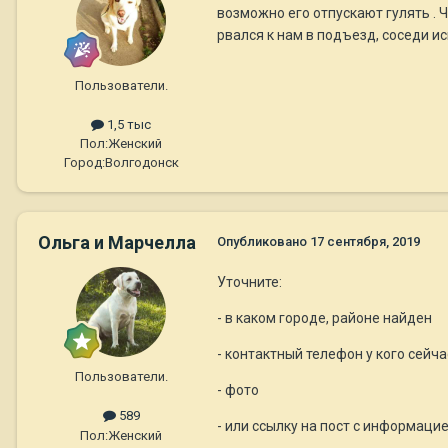
возможно его отпускают гулять . 
рвался к нам в подъезд, соседи и
Пользователи.
1,5 тыс
Пол:
Женский
Город:
Волгодонск
Ольга и Марчелла
Опубликовано
17 сентября, 2019
Уточните:
- в каком городе, районе найден
- контактный телефон у кого сейча
Пользователи.
- фото
589
- или ссылку на пост с информаци
Пол:
Женский