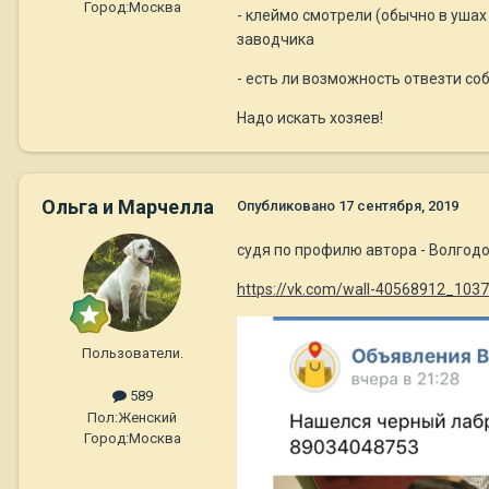
Город:
Москва
- клеймо смотрели (обычно в ушах
заводчика
- есть ли возможность отвезти со
Надо искать хозяев!
Ольга и Марчелла
Опубликовано
17 сентября, 2019
судя по профилю автора - Волгодон
https://vk.com/wall-40568912_103
Пользователи.
589
Пол:
Женский
Город:
Москва