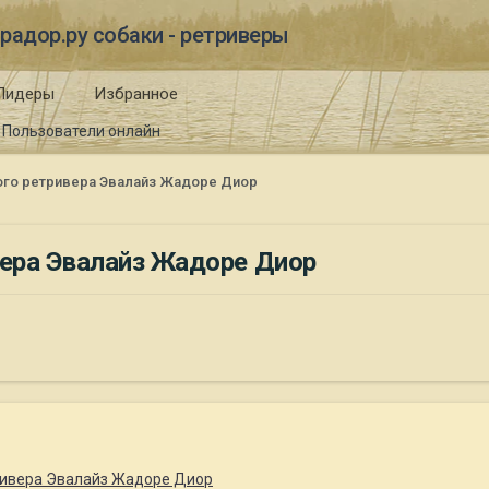
радор.ру собаки - ретриверы
Лидеры
Избранное
Пользователи онлайн
го ретривера Эвалайз Жадоре Диор
ера Эвалайз Жадоре Диор
ривера Эвалайз Жадоре Диор