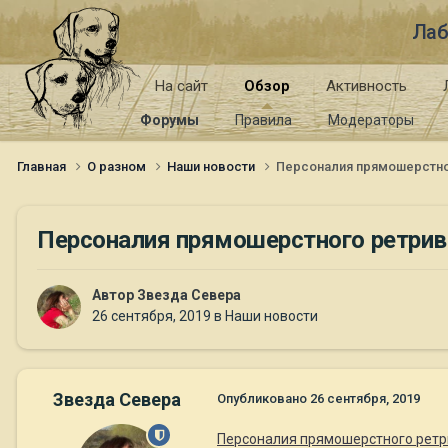
Лаб
На сайт
Обзор
Активность
Форумы
Правила
Модераторы
Главная
О разном
Наши новости
Персоналия прямошерстно
Персоналия прямошерстного ретрив
Автор
Звезда Севера
26 сентября, 2019
в
Наши новости
Звезда Севера
Опубликовано
26 сентября, 2019
Персоналия прямошерстного рет