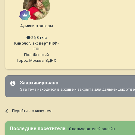
Администраторы
26,8 тыс
Кинолог, эксперт РКФ-
FCI
Пол:
Женский
Город:
Москва, ВДНХ
Заархивировано
Эта тема находится в архиве и закрыта для дальнейших отве
Перейти к списку тем
Последние посетители
0 пользователей онлайн