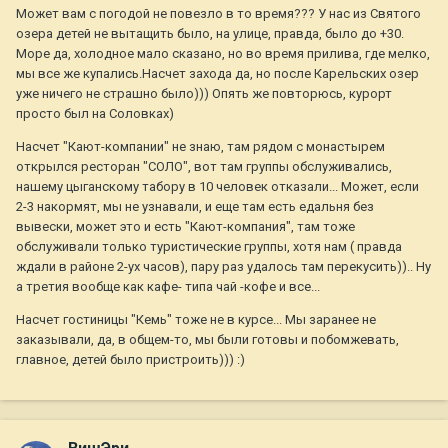
Может вам с погодой не повезло в то время??? У нас из Святого
озера детей не вытащить было, на улице, правда, было до +30.
Море да, холодное мало сказано, но во время прилива, где мелко,
мы все же купались.Насчет захода да, но после Карельских озер
уже ничего не страшно было))) Опять же повторюсь, курорт
просто был на Соловках)
Насчет "Кают-компании" не знаю, там рядом с монастырем
открылся ресторан "СОЛО", вот там группы обслуживались,
нашему цыганскому табору в 10 человек отказали... Может, если
2-3 накормят, мы не узнавали, и еще там есть едальня без
вывески, может это и есть "Кают-компания", там тоже
обслуживали только туристические группы, хотя нам ( правда
ждали в районе 2-ух часов), пару раз удалось там перекусить)).. Ну
а третия вообще как кафе- типа чай -кофе и все...
Насчет гостиницы "Кемь" тоже не в курсе... Мы заранее не
заказывали, да, в общем-то, мы были готовы и побомжевать,
главное, детей было пристроить))) :)