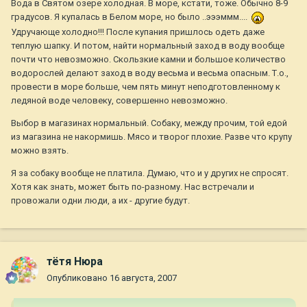
Вода в Святом озере холодная. В море, кстати, тоже. Обычно 8-9
градусов. Я купалась в Белом море, но было ..эээммм....
Удручающе холодно!!! После купания пришлось одеть даже
теплую шапку. И потом, найти нормальный заход в воду вообще
почти что невозможно. Скользкие камни и большое количество
водорослей делают заход в воду весьма и весьма опасным. Т.о.,
провести в море больше, чем пять минут неподготовленному к
ледяной воде человеку, совершенно невозможно.
Выбор в магазинах нормальный. Собаку, между прочим, той едой
из магазина не накормишь. Мясо и творог плохие. Разве что крупу
можно взять.
Я за собаку вообще не платила. Думаю, что и у других не спросят.
Хотя как знать, может быть по-разному. Нас встречали и
провожали одни люди, а их - другие будут.
тётя Нюра
Опубликовано
16 августа, 2007