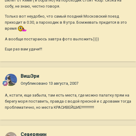
Билет от Кеми ( и обратно) на пороходик стоит 450р. Скока на
собу, не знаю, честно говоря.
Только вот неудобно, что самый поздний Московский поезд
приходит в 0.30, а пароходик в 8 утра. Бомжевать придется в это
время
А вообще постараюсь завтра фото выложить))))
Еще раз вам удачи!!!
ВишЭри
Опубликовано
13 августа, 2007
А, кстати, еще забыла, там есть места, где можно палатку прям на
берегу моря поставить, правда с водой пресной и с дровами тогда
проблематично, но места КРАСИВЕЙШИЕ!!!!!!!!!!!!!!
Северянин