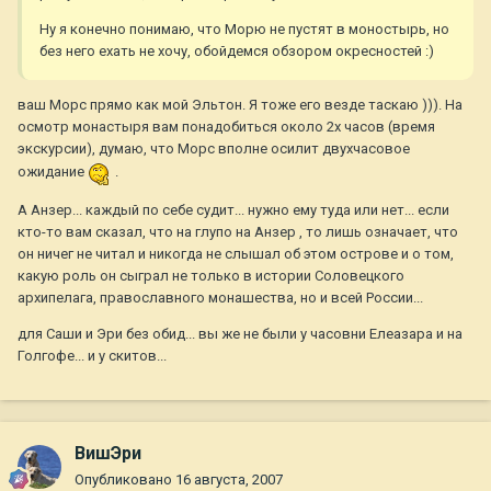
Ну я конечно понимаю, что Морю не пустят в моностырь, но
без него ехать не хочу, обойдемся обзором окресностей :)
ваш Морс прямо как мой Эльтон. Я тоже его везде таскаю ))). На
осмотр монастыря вам понадобиться около 2х часов (время
экскурсии), думаю, что Морс вполне осилит двухчасовое
ожидание
.
А Анзер... каждый по себе судит... нужно ему туда или нет... если
кто-то вам сказал, что на глупо на Анзер , то лишь означает, что
он ничег не читал и никогда не слышал об этом острове и о том,
какую роль он сыграл не только в истории Соловецкого
архипелага, православного монашества, но и всей России...
для Саши и Эри без обид... вы же не были у часовни Елеазара и на
Голгофе... и у скитов...
ВишЭри
Опубликовано
16 августа, 2007