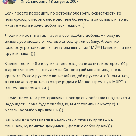
Опубликовано
13 августа, 2007
Если просто побродить по острову,обозреть окрестности то
повторюсь, с песой самое оно, тем более если он бывалый, то во
многие места можно добраться пешком. :)
Люди и животные там просто бесподобно добры.. Ни разу не
видела убегающую от человека кошку или собаку. А один кот
каждое утро приходил к нам в кемпинг и пил ЧАЙ!!! Прямо из наших
кружек лакал)))
Кемпинг есть - 45 р в сутки с человека, если хотите костерок- 60 р.
с дровами, кемпинг с видом на Соловецкий монастырь, очень
красиво. Рядом ручеек с питьевой водой и ручеек чтоб помыться,
а так можно купаться в озере рядом с Монастырем, ну и МОРЕ в
вашем распоряжении :)
Насчет поесть - 3 ресторанчика, правда они работают под заказ и
надо ждать, пока будет свободно, мы готовили на костре). В
магазинах выбор приличный)))
Вещи мы все оставляли в кемпинге - о случаях пропаж не
слышали, ну понятно документы, фотик с собой брали)))