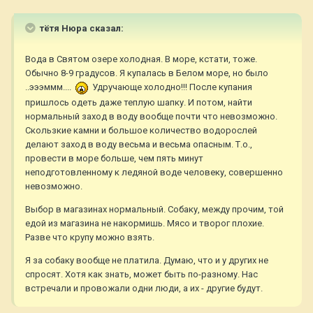
тётя Нюра сказал:
Вода в Святом озере холодная. В море, кстати, тоже.
Обычно 8-9 градусов. Я купалась в Белом море, но было
..эээммм....
Удручающе холодно!!! После купания
пришлось одеть даже теплую шапку. И потом, найти
нормальный заход в воду вообще почти что невозможно.
Скользкие камни и большое количество водорослей
делают заход в воду весьма и весьма опасным. Т.о.,
провести в море больше, чем пять минут
неподготовленному к ледяной воде человеку, совершенно
невозможно.
Выбор в магазинах нормальный. Собаку, между прочим, той
едой из магазина не накормишь. Мясо и творог плохие.
Разве что крупу можно взять.
Я за собаку вообще не платила. Думаю, что и у других не
спросят. Хотя как знать, может быть по-разному. Нас
встречали и провожали одни люди, а их - другие будут.