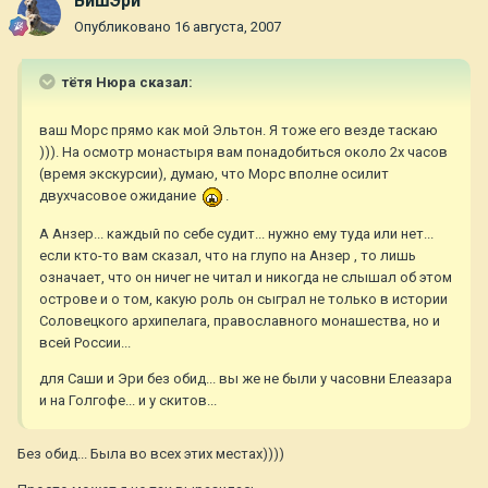
ВишЭри
Опубликовано
16 августа, 2007
тётя Нюра сказал:
ваш Морс прямо как мой Эльтон. Я тоже его везде таскаю
))). На осмотр монастыря вам понадобиться около 2х часов
(время экскурсии), думаю, что Морс вполне осилит
двухчасовое ожидание
.
А Анзер... каждый по себе судит... нужно ему туда или нет...
если кто-то вам сказал, что на глупо на Анзер , то лишь
означает, что он ничег не читал и никогда не слышал об этом
острове и о том, какую роль он сыграл не только в истории
Соловецкого архипелага, православного монашества, но и
всей России...
для Саши и Эри без обид... вы же не были у часовни Елеазара
и на Голгофе... и у скитов...
Без обид... Была во всех этих местах))))