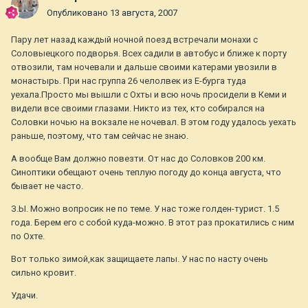
Опубликовано
13 августа, 2007
Пару лет назад каждый ночной поезд встречали монахи с
Соловыецкого подворья. Всех садили в автобус и ближе к порту
отвозили, там ночевали и дальше своими катерами увозили в
монастырь. При нас группа 26 челолвек из Е-бурга туда
уехала.Просто мы вышли с Охты и всю ночь просидели в Кеми и
видели все своими глазами. Никто из тех, кто собирался на
Соловки ночью на вокзале не ночевал. В этом году удалось уехать
раньше, поэтому, что там сейчас не знаю.
А вообще Вам должно повезти. От нас до Соловков 200 км.
Синоптики обещают очень теплую погоду до конца августа, что
бывает не часто.
З.Ы. Можно вопросик не по теме. У нас тоже голден-турист. 1.5
года. Берем его с собой куда-можно. В этот раз прокатились с ним
по Охте.
Вот только зимой,как защищаете лапы. У нас по насту очень
сильно кровит.
Удачи.