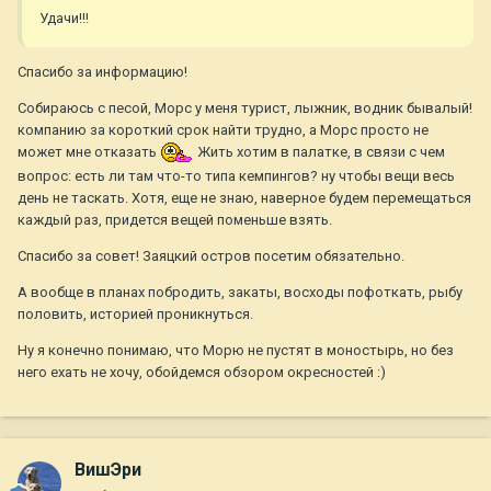
Удачи!!!
Спасибо за информацию!
Собираюсь с песой, Морс у меня турист, лыжник, водник бывалый!
компанию за короткий срок найти трудно, а Морс просто не
может мне отказать
Жить хотим в палатке, в связи с чем
вопрос: есть ли там что-то типа кемпингов? ну чтобы вещи весь
день не таскать. Хотя, еще не знаю, наверное будем перемещаться
каждый раз, придется вещей поменьше взять.
Спасибо за совет! Заяцкий остров посетим обязательно.
А вообще в планах побродить, закаты, восходы пофоткать, рыбу
половить, историей проникнуться.
Ну я конечно понимаю, что Морю не пустят в моностырь, но без
него ехать не хочу, обойдемся обзором окресностей :)
ВишЭри