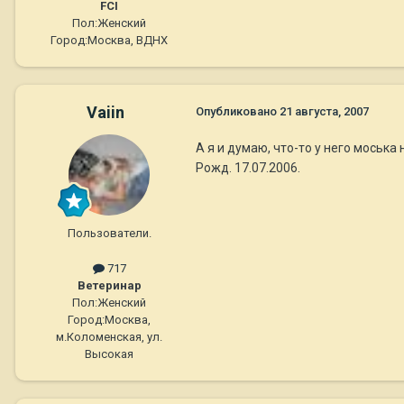
FCI
Пол:
Женский
Город:
Москва, ВДНХ
Vaiin
Опубликовано
21 августа, 2007
А я и думаю, что-то у него моська
Рожд. 17.07.2006.
Пользователи.
717
Ветеринар
Пол:
Женский
Город:
Москва,
м.Коломенская, ул.
Высокая