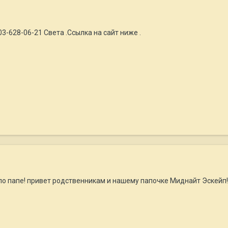
03-628-06-21 Света .Ссылка на сайт ниже .
 по папе! привет родственникам и нашему папочке Миднайт Эскейп!