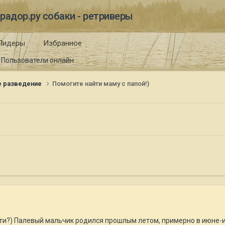
радор.ру собаки - ретриверы
Лидеры
Избранное
Пользователи онлайн
е разведение
Помогите найти маму с папой!)
и?) Палевый мальчик родился прошлым летом, примерно в июне-ию