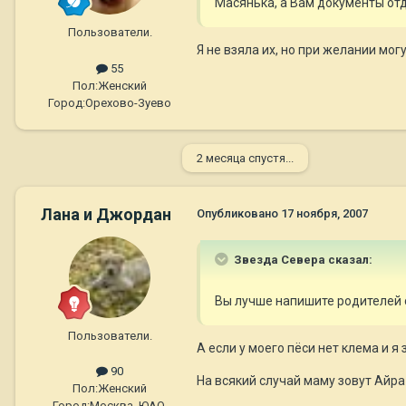
Масянька, а Вам документы от
Пользователи.
Я не взяла их, но при желании мо
55
Пол:
Женский
Город:
Орехово-Зуево
2 месяца спустя...
Лана и Джордан
Опубликовано
17 ноября, 2007
Звезда Севера сказал:
Вы лучше напишите родителей с
Пользователи.
А если у моего пёси нет клема и 
90
На всякий случай маму зовут Айра 
Пол:
Женский
Город:
Москва, ЮАО,