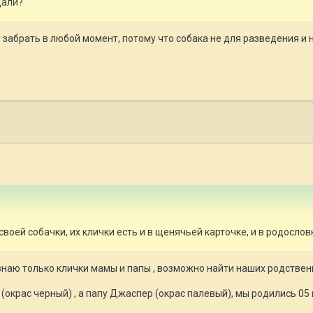
дали?
гу забрать в любой момент, потому что собака не для разведения и
воей собачки, их клички есть и в щенячьей карточке, и в родосло
я знаю только клички мамы и папы , возможно найти наших родствен
(окрас черный) , а папу Джаспер (окрас палевый), мы родились 05 