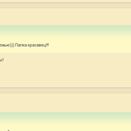
мью))) Папка красавец!!!
и?