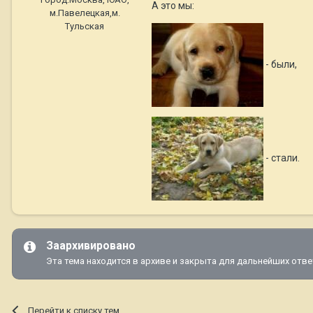
А это мы:
м.Павелецкая,м.
Тульская
- были,
- стали.
Заархивировано
Эта тема находится в архиве и закрыта для дальнейших отве
Перейти к списку тем