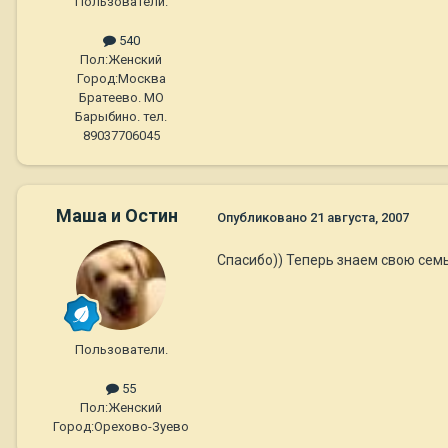
Пользователи.
540
Пол:
Женский
Город:
Москва
Братеево. МО
Барыбино. тел.
89037706045
Маша и Остин
Опубликовано
21 августа, 2007
Спасибо)) Теперь знаем свою семью
Пользователи.
55
Пол:
Женский
Город:
Орехово-Зуево