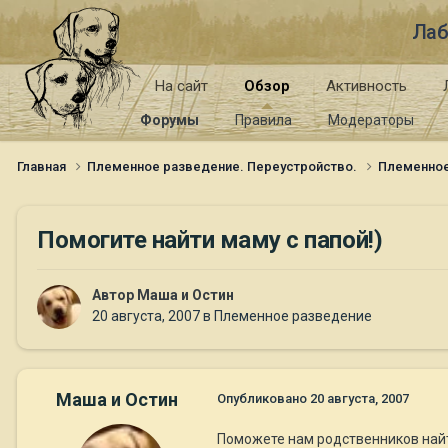
Лаб
На сайт
Обзор
Активность
Форумы
Правила
Модераторы
Главная
Племенное разведение. Переустройство.
Племенно
Помогите найти маму с папой!)
Автор
Маша и Остин
20 августа, 2007
в
Племенное разведение
Маша и Остин
Опубликовано
20 августа, 2007
Поможете нам родственников найт