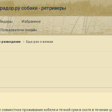
радор.ру собаки - ретриверы
Лидеры
Избранное
Пользователи онлайн
е разведение
Еще раз о вязках
 совместное проживание кобеля и течной суки в охоте в течение ц