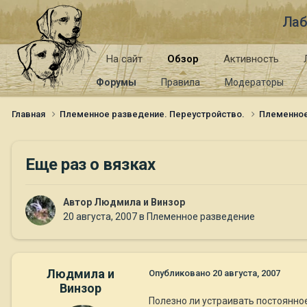
Лаб
На сайт
Обзор
Активность
Форумы
Правила
Модераторы
Главная
Племенное разведение. Переустройство.
Племенно
Еще раз о вязках
Автор
Людмила и Винзор
20 августа, 2007
в
Племенное разведение
Людмила и
Опубликовано
20 августа, 2007
Винзор
Полезно ли устраивать постоянное