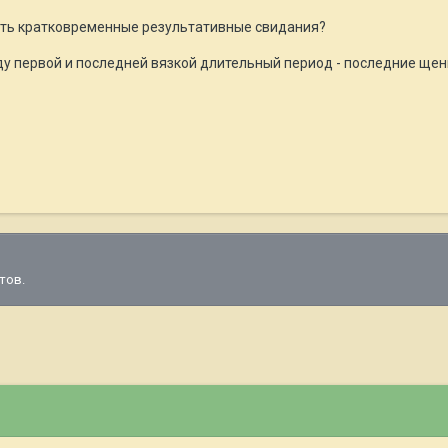
ать кратковременные результативные свидания?
жду первой и последней вязкой длительный период - последние ще
тов.