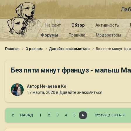
Лаб
На сайт
Обзор
Активность
Форумы
Правила
Модераторы
Главная
О разном
Давайте знакомиться
Без пяти минут фр
Без пяти минут француз - малыш Ма
Автор
Нечаева и Ко
17 марта, 2020
в
Давайте знакомиться
НАЗАД
1
2
3
4
5
6
Страница 6 из 6