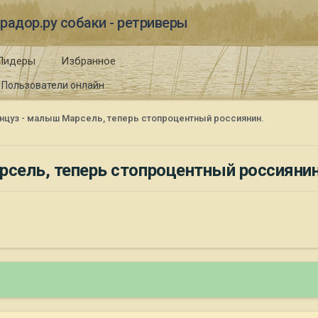
радор.ру собаки - ретриверы
Лидеры
Избранное
Пользователи онлайн
анцуз - малыш Марсель, теперь стопроцентный россиянин.
рсель, теперь стопроцентный россиянин