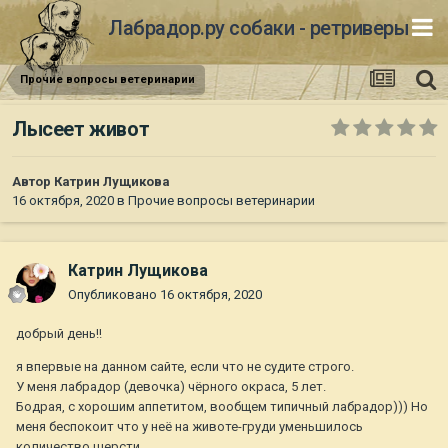
Лабрадор.ру собаки - ретриверы
Прочие вопросы ветеринарии
Лысеет живот
Автор
Катрин Лущикова
16 октября, 2020
в
Прочие вопросы ветеринарии
Катрин Лущикова
Опубликовано
16 октября, 2020
добрый день!!
я впервые на данном сайте, если что не судите строго.
У меня лабрадор (девочка) чёрного окраса, 5 лет.
Бодрая, с хорошим аппетитом, вообщем типичный лабрадор))) Но
меня беспокоит что у неё на животе-груди уменьшилось
количество шерсти.