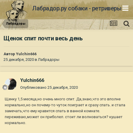
Лабрадор.ру собаки - ретриверы
Лабрадоры
Щенок спит почти весь день
Автор
Yulchin666
25 декабря, 2020
в
Лабрадоры
Yulchin666
Опубликовано
25 декабря, 2020
Щенку 1,5 месяца,но очень много спит. Да,знаю,что это вполне
нормально,но он почему-то чуток поиграет и сразу спать. и стала
замечать,что ему нравится спать в ванной комнате.
переживаю,может он приболел. стоит ли волноваться? кушает
нормально.