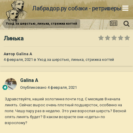
Лабрадор.ру собаки - ретриверы
Уход за шерстью, линька, стрижка когтей
Линька
Автор
Galina A
4 февраля, 2021
в
Уход за шерстью, линька, стрижка когтей
Galina A
Опубликовано
4 февраля, 2021
Здравствуйте, нашей золотинке почти год. С месяцев 8 начала
линять. Сейчас вырос очень плотный подшерсток, особенно на
попе. Чешу пару раз в неделю. Это уже взрослая шерсть? Весной
опять линять будет? В каком возрасте они «одеты» по
взрослому?