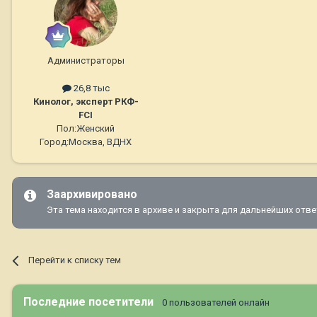
Администраторы
26,8 тыс
Кинолог, эксперт РКФ-
FCI
Пол:
Женский
Город:
Москва, ВДНХ
Заархивировано
Эта тема находится в архиве и закрыта для дальнейших отве
Перейти к списку тем
Последние посетители
0 пользователей онлайн