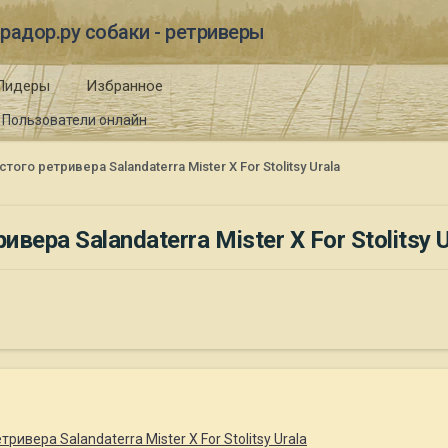
радор.ру собаки - ретриверы
Лидеры
Избранное
Пользователи онлайн
го ретривера Salandaterra Mister X For Stolitsy Urala
ра Salandaterra Mister X For Stolitsy U
ивера Salandaterra Mister X For Stolitsy Urala