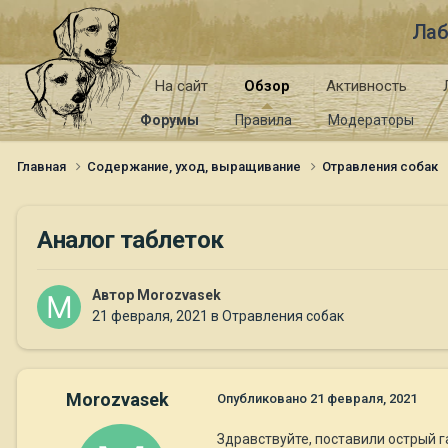
Лаб
На сайт
Обзор
Активность
Форумы
Правила
Модераторы
Главная
Содержание, уход, выращивание
Отравления собак
Аналог таблеток
Автор
Morozvasek
21 февраля, 2021
в
Отравления собак
Morozvasek
Опубликовано
21 февраля, 2021
Здравствуйте, поставили острый г