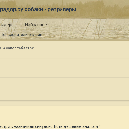
радор.ру собаки - ретриверы
Лидеры
Избранное
Пользователи онлайн
Аналог таблеток
астрит, назначили синулокс. Есть дешёвые аналоги ?