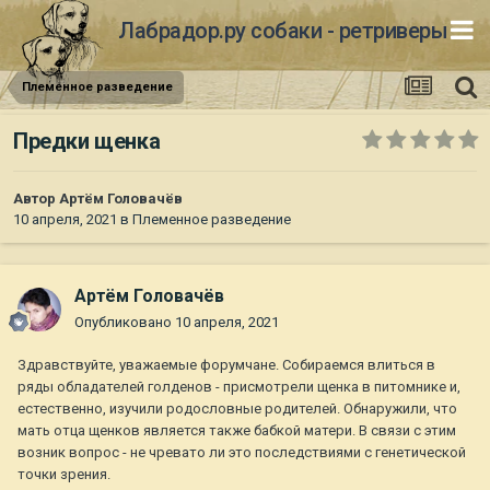
Лабрадор.ру собаки - ретриверы
Племенное разведение
Предки щенка
Автор
Артём Головачёв
10 апреля, 2021
в
Племенное разведение
Артём Головачёв
Опубликовано
10 апреля, 2021
Здравствуйте, уважаемые форумчане. Собираемся влиться в
ряды обладателей голденов - присмотрели щенка в питомнике и,
естественно, изучили родословные родителей. Обнаружили, что
мать отца щенков является также бабкой матери. В связи с этим
возник вопрос - не чревато ли это последствиями с генетической
точки зрения.