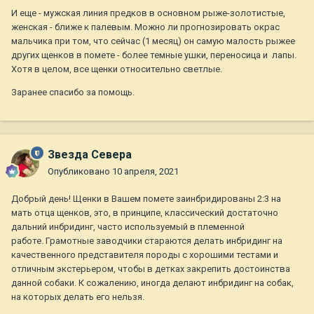
И еще - мужская линия предков в основном рыже-золотистые,
женская - ближе к палевым. Можно ли прогнозировать окрас
мальчика при том, что сейчас (1 месяц) он самую малость рыжее
других щенков в помете - более темные ушки, переносица и лапы.
Хотя в целом, все щенки относительно светлые.
Заранее спасибо за помощь.
Звезда Севера
Опубликовано
10 апреля, 2021
Добрый день! Щенки в Вашем помете заинбридированы 2:3 на
мать отца щенков, это, в принципе, классический достаточно
дальний инбридинг, часто используемый в племенной
работе. Грамотные заводчики стараются делать инбридинг на
качественного представителя породы с хорошими тестами и
отличным экстерьером, чтобы в детках закрепить достоинства
данной собаки. К сожалению, иногда делают инбридинг на собак,
на которых делать его нельзя.