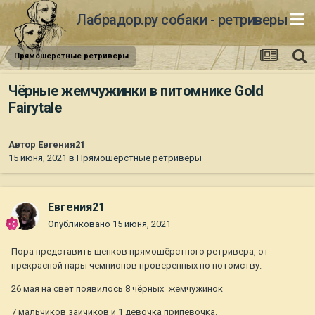
Лабрадор.ру собаки - ретриверы
Прямошерстные ретриверы
Чёрные жемчужинки в питомнике Gold
Fairytale
Автор
Евгения21
15 июня, 2021
в
Прямошерстные ретриверы
Евгения21
Опубликовано
15 июня, 2021
Пора представить щенков прямошёрстного ретривера, от
прекрасной пары чемпионов проверенных по потомству.
26 мая на свет появилось 8 чёрных жемчужинок
7 мальчиков зайчиков и 1 девочка припевочка.