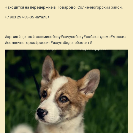
Находится на передержке в Поварово, Солнечногорский район.
+7 903 297-83-05 наталья
#эрвин#щенок#возьмисобаку#хочусобаку#собакавдоме#москва
#солнечногорск#россия#жоугвбеденебросит#