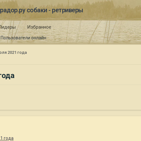
радор.ру собаки - ретриверы
Лидеры
Избранное
Пользователи онлайн
юля 2021 года
года
1 года