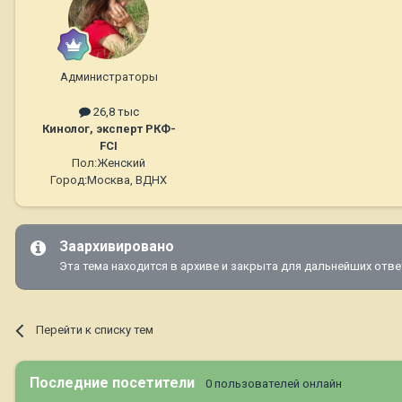
Администраторы
26,8 тыс
Кинолог, эксперт РКФ-
FCI
Пол:
Женский
Город:
Москва, ВДНХ
Заархивировано
Эта тема находится в архиве и закрыта для дальнейших отве
Перейти к списку тем
Последние посетители
0 пользователей онлайн