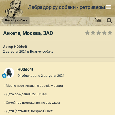
Лабрадор.ру собаки - ретриверы
Возьму собаку
Анкета, Москва, ЗАО
Автор
H00dc4t
2 августа, 2021
в
Возьму собаку
H00dc4t
Опубликовано
2 августа, 2021
- Место проживания (город): Москва
- Дата рождения: 22.071993
- Семейное положение: не замужем
- Дети (есть/нет; возраст): нет