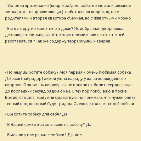
- Условия проживания (квартира/дом; собственное или съемное
жилье; кол-во проживающих): собственная квартира, но с
родителями и вторая квартира съёмная, но с животными можно
- Есть ли другие животные в доме? Подобранная дворняжка
девочка, стерильна, живёт с родителями и они не хотят с ней
расставаться
?
Так же содержу террариумных зверей.
- Почему Вы хотите собаку? Моя первая и очень любимая собака
Джесси (лабрадор) зимой ушла на радугу из-за неожиданного
цирроза. Я за жизнь ни разу так не вопила от боли в сердце, сидя
до последних секунд рядом с ней. С тех пор прибываю в тоске.
Вроде, отошла, живу или существую, но понимаю, что нужен опять
теплый нос, который будет рядом. Очень не хватает своей собаки.
- Вы хотите собаку для себя? Да
- В Вашей семье все согласны на собаку? Да
- Были ли у вас раньше собаки? Да, две