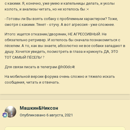
с какими. Я, конечно, уже умею и капельницы делать, и уколы
колоть, и анализы читать, но не хотелось бы :<
- Готовы ли Вы взять собаку с проблемным характером? Тоже,
смотря с какими. Тянет - отучу. А вот агрессия - уже сложнее.
Итого: ищется отказник/дворянин, НЕ АГРЕССИВНЫЙ. Не
обязательно ретривер. И хотелось бы сначала познакомиться с
пёселем. А то, как вы знаете, абсолютно не все собаки западают в
душу. Хочется увидеть, посмотреть в глаза и крикнуть ДА, ЭТО
ТОТ САМЫЙ ПЁСЕЛЬ!
?
Для связи писать в телеграм
@h00dc4t
На мобильной версии форума очень сложно и тяжело искать
сообщения, читать и отвечать.
Машкин&Никсон
Опубликовано
6 августа, 2021