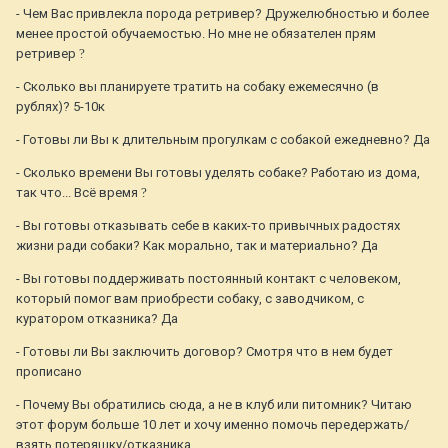
- Чем Вас привлекла порода ретривер? Дружелюбностью и более
менее простой обучаемостью. Но мне не обязателен прям
ретривер
?
- Сколько вы планируете тратить на собаку ежемесячно (в
рублях)? 5-10к
- Готовы ли Вы к длительным прогулкам с собакой ежедневно? Да
- Сколько времени Вы готовы уделять собаке? Работаю из дома,
так что... Всё время
?
- Вы готовы отказывать себе в каких-то привычных радостях
жизни ради собаки? Как морально, так и материально? Да
- Вы готовы поддерживать постоянный контакт с человеком,
который помог вам приобрести собаку, с заводчиком, с
куратором отказника? Да
- Готовы ли Вы заключить договор? Смотря что в нем будет
прописано
- Почему Вы обратились сюда, а не в клуб или питомник? Читаю
этот форум больше 10 лет и хочу именно помочь передержать/
взять потеряшку/отказника.