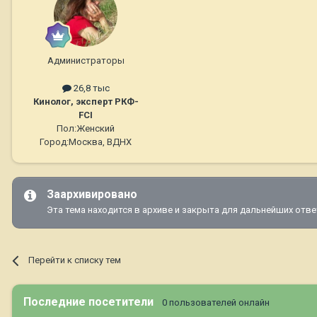
Администраторы
26,8 тыс
Кинолог, эксперт РКФ-
FCI
Пол:
Женский
Город:
Москва, ВДНХ
Заархивировано
Эта тема находится в архиве и закрыта для дальнейших отве
Перейти к списку тем
Последние посетители
0 пользователей онлайн