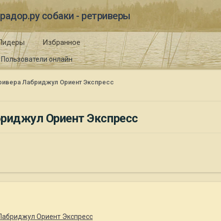
радор.ру собаки - ретриверы
Лидеры
Избранное
Пользователи онлайн
ривера Лабриджул Ориент Экспресс
бриджул Ориент Экспресс
Лабриджул Ориент Экспресс