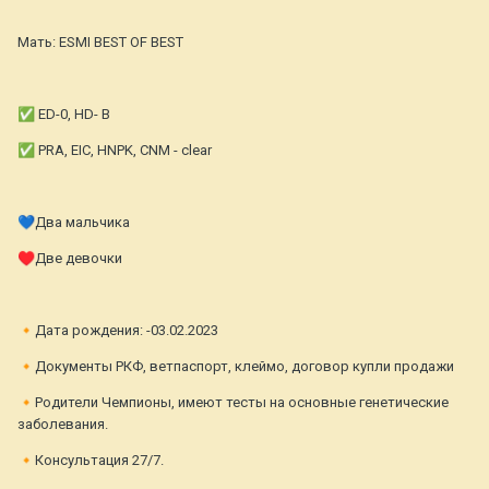
⠀
Мать: ESMI BEST OF BEST
⠀
✅
ED-0, HD- B
✅
PRA, EIC, HNPK, CNM - clear
⠀
💙
Два мальчика
♥️
Две девочки
⠀
🔸
Дата рождения: -03.02.2023
🔸
Документы РКФ, ветпаспорт, клеймо, договор купли продажи
🔸
Родители Чемпионы, имеют тесты на основные генетические
заболевания.
🔸
Консультация 27/7.