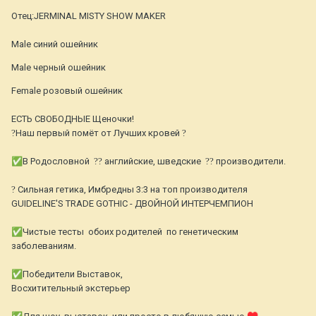
⠀
Отец:JERMINAL MISTY SHOW MAKER
⠀
Male синий ошейник
Male черный ошейник
Female розовый ошейник
⠀
ЕСТЬ СВОБОДНЫЕ Щеночки!
?
Наш первый помёт от Лучших кровей
?
⠀
✅
В Родословной
??
английские, шведские
??
производители.
⠀
?
Сильная гетика, Имбредны 3:3 на топ производителя
GUIDELINE'S TRADE GOTHIC - ДВОЙНОЙ ИНТЕРЧЕМПИОН
⠀
✅
Чистые тесты обоих родителей по генетическим
заболеваниям.
⠀
✅
Победители Выставок,
Восхитительный экстерьер
⠀