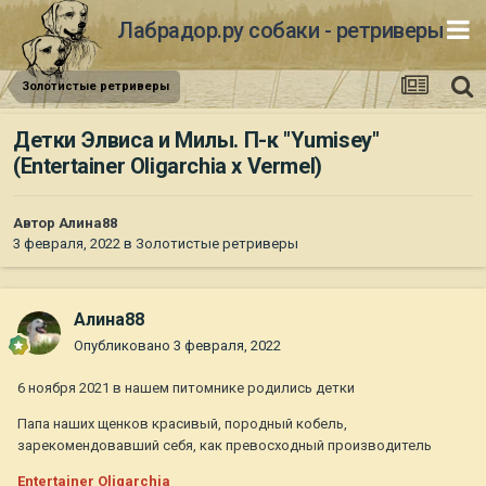
Лабрадор.ру собаки - ретриверы
Золотистые ретриверы
Детки Элвиса и Милы. П-к "Yumisey"
(Entertainer Oligarchia x Vermel)
Автор
Алина88
3 февраля, 2022
в
Золотистые ретриверы
Алина88
Опубликовано
3 февраля, 2022
6 ноября 2021 в нашем питомнике родились детки
Папа наших щенков красивый, породный кобель,
зарекомендовавший себя, как превосходный производитель
Entertainer Oligarchia